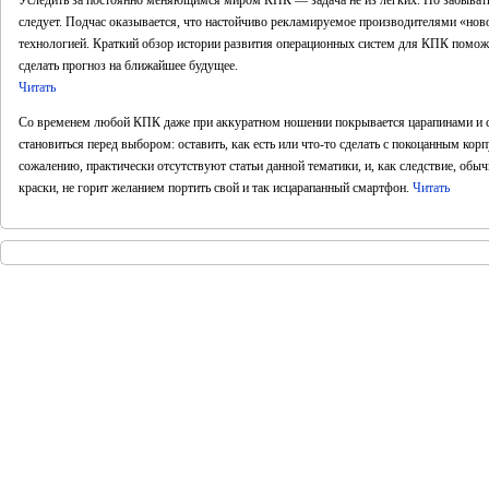
Уследить за постоянно меняющимся миром КПК — задача не из лёгких. Но забывать 
следует. Подчас оказывается, что настойчиво рекламируемое производителями «ново
технологией. Краткий обзор истории развития операционных систем для КПК помож
сделать прогноз на ближайшее будущее.
Читать
Со временем любой КПК даже при аккуратном ношении покрывается царапинами и ск
становиться перед выбором: оставить, как есть или что-то сделать с покоцанным ко
сожалению, практически отсутствуют статьи данной тематики, и, как следствие, обы
краски, не горит желанием портить свой и так исцарапанный смартфон.
Читать