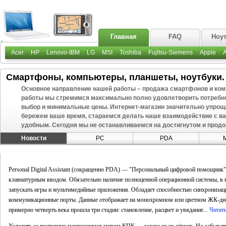
Главная
FAQ
Ноу
Acer
HP
Lenovo-IBM
LG
MSI
Toshiba
Fujitsu-Siemens
Apple
Смартфоны, компьютеры, планшеты, ноутбуки. 
Основное направление нашей работы – продажа смартфонов и ком
работы мы стремимся максимально полно удовлетворить потребн
выбор и минимальные цены. Интернет-магазин значительно упроща
бережем ваше время, стараемся делать наше взаимодействие с 
удобным.
Сегодня мы не останавливаемся на достигнутом и прод
Новости
PC
PDA
M
Personal Digital Assistant (сокращенно PDA) — "Персональный цифровой помощник"
клавиатурным вводом.
Обязательно наличие полноценной операционной системы, в 
запускать игры и мультимедийные приложения. Обладает способностью синхронизац
коммуникационные порты. Данные отображает на монохромном или цветном ЖК-ди
примерно четверть века прошла три стадии: становление, расцвет и увядание...
Читат