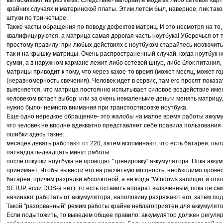
вытаскивают из разъема. Следствие- выгорание модема либо сетевой карты
крайних случаях и материнской платы. Этим летом был, наверное, пик так
штуки по три-четыре.
Также часты обращения по поводу дефектов матриц. И это несмотря на то,
квалифицируются, а матрица самая дорогая часть ноутбука! Уберечься от 
простому правилу: при любых действиях с ноутбуком старайтесь исключить
так и на крышку матрицы. Очень распространенный случай, когда ноутбук 
сумки, а в наружном кармане лежит либо сетевой шнур, либо блок питания
матрицы приводит к тому, что через какое-то время (может месяц, может г
(неравномерность свечения). Человек идет в сервис, там его просят показат
выясняется, что матрица постоянно испытывает силовое воздействие имен
человеком встает выбор: или за очень немаленькие деньги менять матрицу,
нужно было- немного внимания при транспортировке ноутбука.
Еще одно нередкое обращение- это жалобы на малое время работы аккуму
что человек не вполне адекватно представляет себе правила пользовани
ошибки здесь такие:
месяцев девять работают от 220, затем вспоминают, что есть батарея, пыт
пятнадцать-двадцать минут работы
после покупки ноутбука не проводят "тренировку" аккумулятора. Пока акк
принимает. Чтобы вывести его на расчетную мощность, необходимо провес
батареи, причем разрядки абсолютной, а не когда "Windows запищит и откл
SETUP, если DOS-а нет), то есть оставить аппарат включенным, пока он са
начинают работать от аккумулятора, наполовину разряжают его, затем под
Такой "разорванный" режим работы крайне неблагоприятен для аккумулято
Если подытожить, то выведем общее правило: аккумулятор должен регуляр