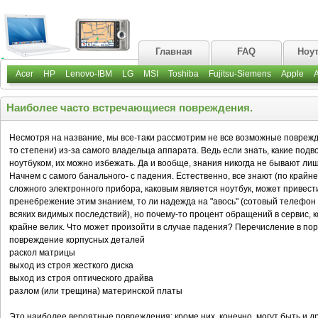
Главная
FAQ
Ноу
Acer
HP
Lenovo-IBM
LG
MSI
Toshiba
Fujitsu-Siemens
Apple
Наиболее часто встречающиеся повреждения.
Несмотря на название, мы все-таки рассмотрим не все возможные поврежден
то степени) из-за самого владельца аппарата. Ведь если знать, какие под
ноутбуком, их можно избежать. Да и вообще, знания никогда не бывают лиш
Начнем с самого банального- с падения. Естественно, все знают (по крайн
сложного электронного прибора, каковым является ноутбук, может привест
пренебрежение этим знанием, то ли надежда на "авось" (сотовый телефон 
всяких видимых последствий), но почему-то процент обращений в сервис, 
крайне велик. Что может произойти в случае падения? Перечисление в по
повреждение корпусных деталей
раскол матрицы
выход из строя жесткого диска
выход из строя оптического драйва
разлом (или трещина) материнской платы
Это наиболее вероятные повреждения; кроме них, конечно, могут быть и др