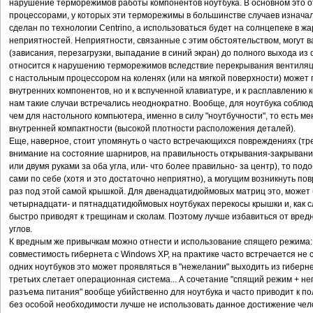
нарушение терморежимов работы компонентов ноутбука. В основном это о
процессорами, у которых эти терморежимы в большинстве случаев изначал
сделан по технологии Centrino, а использоваться будет на солнцепеке в ж
неприятностей. Неприятности, связанные с этим обстоятельством, могут 
(зависания, перезагрузки, выпадание в синий экран) до полного выхода из 
относится к нарушению терморежимов вследствие перекрывания вентиляц
с настольным процессором на коленях (или на мягкой поверхности) может п
внутренних компонентов, но и к вспученной клавиатуре, и к расплавлению к
нам такие случаи встречались неоднократно. Вообще, для ноутбука соблю
чем для настольного компьютера, именно в силу "ноутбучности", то есть м
внутренней компактности (высокой плотности расположения деталей).
Еще, наверное, стоит упомянуть о часто встречающихся повреждениях (т
внимание на состояние шарниров, на правильность открывания-закрывания
или двумя руками за оба угла, или- что более правильно- за центр), то п
сами по себе (хотя и это достаточно неприятно), а могущим возникнуть п
раз под этой самой крышкой. Для двенадцатидюймовых матриц это, может б
четырнадцати- и пятнадцатидюймовых ноутбуках перекосы крышки и, как 
быстро приводят к трещинам и сколам. Поэтому лучше избавиться от вредн
углов.
К вредным же привычкам можно отнести и использование спящего режима: 
совместимость гибернета с Windows XP, на практике часто встречается не 
одних ноутбуков это может проявляться в "нежелании" выходить из гибернет
третьих слетает операционная система... А сочетание "спящий режим + не
разъема питания" вообще убийственно для ноутбука и часто приводит к п
без особой необходимости лучше не использовать данное достижение чел