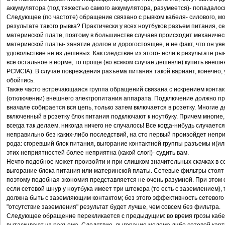
аккумулятора (под тяжестью самого аккумулятора, разумеется)- попадалось
Следующее (по частоте) обращение связано с рывком кабеля- силового, мо
результате такого рывка? Практически у всех ноутбуков разъем питания,
материнской плате, поэтому в большинстве случаев происходит механичес
материнской платы- занятие долгое и дорогостоящее, и не факт, что он ув
удовольствие не из дешевых. Как следствие из этого- если в результате ры
все остальное в норме, то проще (во всяком случае дешевле) купить внеш
PCMCIA). В случае повреждения разъема питания такой вариант, конечно, 
обойтись.
Также часто встречающаяся группа обращений связана с искрением конта
(отключении) внешнего электропитания аппарата. Подключение должно пр
вначале собирается вся цепь, только затем включается в розетку. Многие д
включенный в розетку блок питания подключают к ноутбуку. Причем многие
всегда так делаем, никогда ничего не случалось! Все когда-нибудь случает
неправильно без каких-либо последствий, на сто первый произойдет непри
рода: сгоревший блок питания, выгорание контактной группы разъемы и(ил
этих неприятностей более неприятна (какой слог!)- судить вам.
Нечто подобное может произойти и при слишком значительных скачках в с
выгорание блока питания или материнской платы. Сетевые фильтры стоят н
поэтому подобная экономия представляется не очень разумной. При этом 
если сетевой шнур у ноутбука имеет три штекера (то есть с заземлением), т
должна быть с заземляющим контактом; без этого эффективность сетевого 
"отсутствие заземления" результат будет лучше, чем совсем без фильтра.
Следующее обращение перекликается с предыдущим: во время грозы кабе