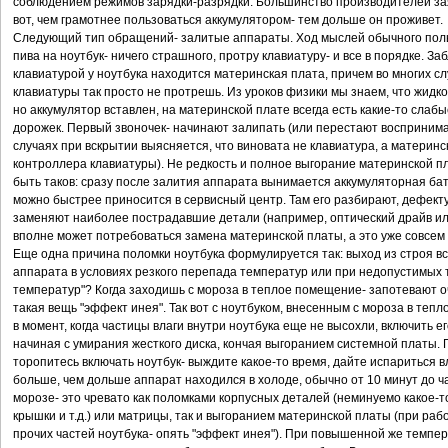
соблюдением режимов зарядки-разрядки. Большинство производителей заяв
вот, чем грамотнее пользоваться аккумулятором- тем дольше он проживет.
Следующий тип обращений- залитые аппараты. Ход мыслей обычного польз
пива на ноутбук- ничего страшного, протру клавиатуру- и все в порядке. З
клавиатурой у ноутбука находится материнская плата, причем во многих сл
клавиатуры так просто не протрешь. Из уроков физики мы знаем, что жидко
но аккумулятор вставлен, на материнской плате всегда есть какие-то сла
дорожек. Первый звоночек- начинают залипать (или перестают воспринима
случаях при вскрытии выясняется, что виновата не клавиатура, а материн
контроллера клавиатуры). Не редкость и полное выгорание материнской 
быть таков: сразу после залития аппарата вынимается аккумуляторная бат
можно быстрее приносится в сервисный центр. Там его разбирают, дефект
заменяют наиболее пострадавшие детали (например, оптический драйв ил
вполне может потребоваться замена материнской платы, а это уже совсем 
Еще одна причина поломки ноутбука формулируется так: выход из строя в
аппарата в условиях резкого перепада температур или при недопустимых 
температур"? Когда заходишь с мороза в теплое помещение- запотевают о
такая вещь "эффект инея". Так вот с ноутбуком, внесенным с мороза в теп
в момент, когда частицы влаги внутри ноутбука еще не высохли, включить 
начиная с умирания жесткого диска, кончая выгоранием системной платы. 
торопитесь включать ноутбук- выждите какое-то время, дайте испариться 
больше, чем дольше аппарат находился в холоде, обычно от 10 минут до ча
морозе- это чревато как поломками корпусных деталей (неминуемо какое-
крышки и т.д.) или матрицы, так и выгоранием материнской платы (при ра
прочих частей ноутбука- опять "эффект инея"). При повышенной же темп