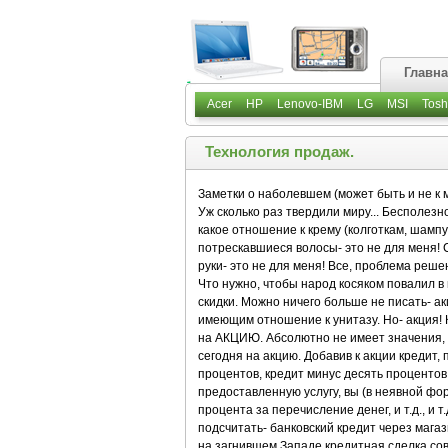
Главн
Acer
HP
Lenovo-IBM
LG
MSI
Tosh
Технология продаж.
Заметки о наболевшем (может быть и не к 
Уж сколько раз твердили миру... Бесполезно
какое отношение к крему (колготкам, шампу
потрескавшиеся волосы- это не для меня! 
руки- это не для меня! Все, проблема реше
Что нужно, чтобы народ косяком повалил в 
скидки. Можно ничего больше не писать- акц
имеющим отношение к унитазу. Но- акция! К
на АКЦИЮ. Абсолютно не имеет значения, на
сегодня на акцию. Добавив к акции кредит
процентов, кредит минус десять процентов! 
предоставленную услугу, вы (в неявной фор
процента за перечисление денег, и т.д., и т
подсчитать- банковский кредит через магаз
на загнившем Западе кредитная сделка сов