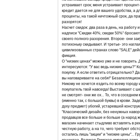
устраивает срок; меня устраивает процент-
кредит дается не для вашего удобства, а д
проценты, на такой ничтожный срок, да пра
разорятся!
Насчет скидок: два раза в день, на работу и
надписи "Скидки 40%; скидки 50%" бросаютс
своего полного разорения. Второе- они зак
потихоньку скидывают. И третье- это наглая
цивилизованных странах слово "SALE" дейст
фикция.
О "низких ценах" можно уже и не говорить.
интересуются: "У вас ведь низкие цены?" 
покупку. А если ответить отрицательно? Да,
вы наговариваете на себя!" Безапелляцион
Никому не хочется ездить по всему городу и
покупатель твой навсегда! Выстаивают с ше
не смотрят- они же ох... То, что в соседнем
(именно так, с большой буквы) в крови. Зад
духу предмет) убогий, устаревшей констру
"Классический дизайн, без ненужных наворот
продавцов все больше и больше (а народ 
магазин начинает стыдливо вставлять в рек
честную работу, а на то, чего требуют обс
остались лишь "акции" и "низкие цены"... 