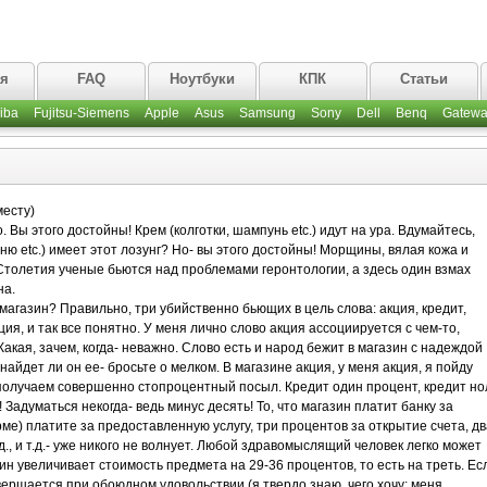
ая
FAQ
Ноутбуки
КПК
Статьи
iba
Fujitsu-Siemens
Apple
Asus
Samsung
Sony
Dell
Benq
Gatewa
месту)
. Вы этого достойны! Крем (колготки, шампунь etc.) идут на ура. Вдумайтесь,
ню etc.) имеет этот лозунг? Но- вы этого достойны! Морщины, вялая кожа и
Столетия ученые бьются над проблемами геронтологии, а здесь один взмах
на.
магазин? Правильно, три убийственно бьющих в цель слова: акция, кредит,
ия, и так все понятно. У меня лично слово акция ассоциируется с чем-то,
акая, зачем, когда- неважно. Слово есть и народ бежит в магазин с надеждой
йдет ли он ее- бросьте о мелком. В магазине акция, у меня акция, я пойду
, получаем совершенно стопроцентный посыл. Кредит один процент, кредит но
Задуматься некогда- ведь минус десять! То, что магазин платит банку за
ме) платите за предоставленную услугу, три процентов за открытие счета, дв
.д., и т.д.- уже никого не волнует. Любой здравомыслящий человек легко может
ин увеличивает стоимость предмета на 29-36 процентов, то есть на треть. Ес
ершается при обоюдном удовольствии (я твердо знаю, чего хочу; меня