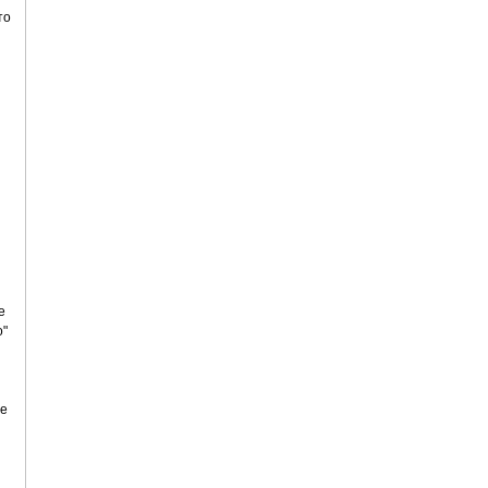
то
е
о"
ре