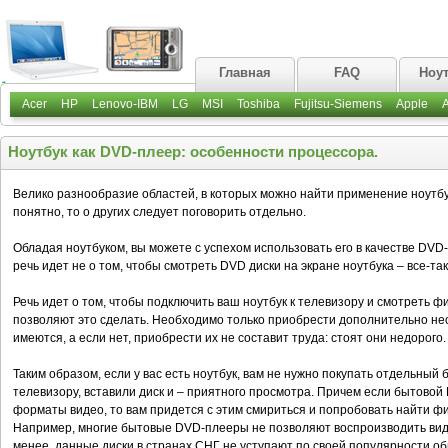
Главная
FAQ
Ноу
Acer
HP
Lenovo-IBM
LG
MSI
Toshiba
Fujitsu-Siemens
Apple
Ноутбук как DVD-плеер: особенности процессора.
Велико разнообразие областей, в которых можно найти применение ноутбу
понятно, то о других следует поговорить отдельно.
Обладая ноутбуком, вы можете с успехом использовать его в качестве DV
речь идет не о том, чтобы смотреть DVD диски на экране ноутбука – все-та
Речь идет о том, чтобы подключить ваш ноутбук к телевизору и смотреть 
позволяют это сделать. Необходимо только приобрести дополнительно неск
имеются, а если нет, приобрести их не составит труда: стоят они недорого.
Таким образом, если у вас есть ноутбук, вам не нужно покупать отдельный
телевизору, вставили диск и – приятного просмотра. Причем если бытово
форматы видео, то вам придется с этим смириться и попробовать найти ф
Например, многие бытовые DVD-плееры не позволяют воспроизводить виде
менее, данные диски в странах СНГ не уступают по своей популярности о