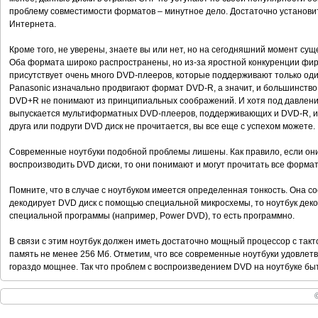
проблему совместимости форматов – минутное дело. Достаточно установить
Интернета.
Кроме того, не уверены, знаете вы или нет, но на сегодняшний момент с
Оба формата широко распространены, но из-за яростной конкуренции фи
присутствует очень много DVD-плееров, которые поддерживают только оди
Panasonic изначально продвигают формат DVD-R, а значит, и большинство
DVD+R не понимают из принципиальных соображений. И хотя под давлени
выпускается мультиформатных DVD-плееров, поддерживающих и DVD-R, и D
друга или подруги DVD диск не прочитается, вы все еще с успехом можете.
Современные ноутбуки подобной проблемы лишены. Как правило, если о
воспроизводить DVD диски, то они понимают и могут прочитать все форма
Помните, что в случае с ноутбуком имеется определенная тонкость. Она со
декодирует DVD диск с помощью специальной микросхемы, то ноутбук де
специальной программы (например, Power DVD), то есть программно.
В связи с этим ноутбук должен иметь достаточно мощный процессор с такт
память не менее 256 Мб. Отметим, что все современные ноутбуки удовле
гораздо мощнее. Так что проблем с воспроизведением DVD на ноутбуке бы