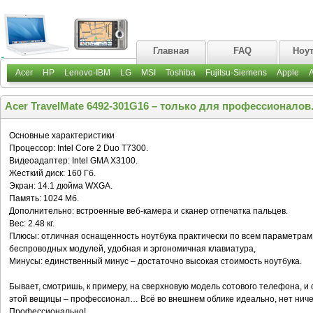
Главная
FAQ
Ноу
Acer
HP
Lenovo-IBM
LG
MSI
Toshiba
Fujitsu-Siemens
Apple
Acer TravelMate 6492-301G16 – только для профессионалов
Основные характеристики
Процессор: Intel Core 2 Duo T7300.
Видеоадаптер: Intel GMA X3100.
Жесткий диск: 160 Гб.
Экран: 14.1 дюйма WXGA.
Память: 1024 Мб.
Дополнительно: встроенные веб-камера и сканер отпечатка пальцев.
Вес: 2.48 кг.
Плюсы: отличная оснащенность ноутбука практически по всем параметрам
беспроводных модулей, удобная и эргономичная клавиатура,
Минусы: единственный минус – достаточно высокая стоимость ноутбука.
Бывает, смотришь, к примеру, на сверхновую модель сотового телефона, и 
этой вещицы – профессионал… Всё во внешнем облике идеально, нет ничег
Профессионально!