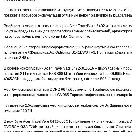
Так можно сказать и о внешности ноутбука Acer TravelMate 6492-301G16. 
покажет в процессе эксплуатации отличную невосприимчивость к царапина
Вообще эта модель относится к серии Acer TravelMate 6492 и пока являет
Ноутбук предназначен для профессиональных пользователей, ориентирова
на основе мобильной технологии Intel Centrino Рrо.
Cоотношение сторон широкоформатного ЖК-экрана ноутбука составляет 16:
используется ЖК-матрица AU Optronics B141EW04 V3. При этом габариты н
весит он 2.48 кг.
В основе конфигурации Acer TravelMate 6492-301G16 – двухъядерный процес
частотой 2 ГГц и частотой FSB 800 МГц, набор микросхем Intel GM965 Expre
4965АGN с поддержкой стандартов беспроводной связи 802.11 а/b/g.
Ноутбук оснащен памятью DDR2-667 объемом 1 Гб. Графическая подсистем
интегрированном в чипсет Intel GM965 Ехprеss графическом контроллере Inte
Тут имеется 2.5-дюймовый жесткий диск с интерфейсом SATA. Данный ноу
емкостью 160 Гб.
В ноутбуке Acer TravelMate 6492-301G16 применяется оптический привод
DVDRAM GSА-Т20N, который пишет и читает двухслойные диски. Отметим, ч