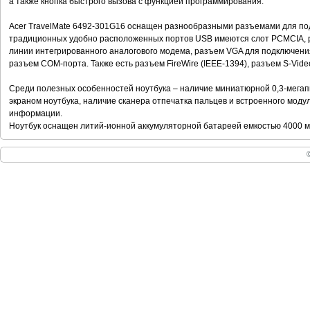
а также кнопка быстрого вызова с функцией программирования.
Acer TravelMate 6492-301G16 оснащен разнообразными разъемами для по
традиционных удобно расположенных портов USB имеются слот РСМСIА, 
линии интегрированного аналогового модема, разъем VGA для подключени
разъем СОМ-порта. Также есть разъем FireWire (IЕЕЕ-1394), разъем S-Vid
Среди полезных особенностей ноутбука – наличие миниатюрной 0,3-мегап
экраном ноутбука, наличие сканера отпечатка пальцев и встроенного мод
информации.
Ноутбук оснащен литий-ионной аккумуляторной батареей емкостью 4000 м