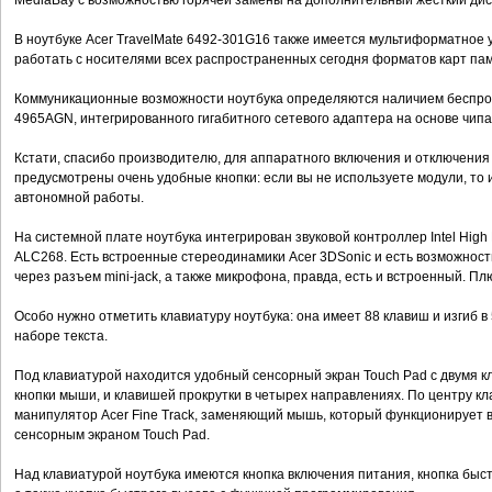
MediaBay с возможностью горячей замены на дополнительный жесткий дис
В ноутбуке Аcer TravelMate 6492-301G16 также имеется мультиформатное
работать с носителями всех распространенных сегодня форматов карт пам
Коммуникационные возможности ноутбука определяются наличием беспровод
4965AGN, интегрированного гигабитного сетевого адаптера на основе чипа I
Кстати, спасибо производителю, для аппаратного включения и отключения м
предусмотрены очень удобные кнопки: если вы не используете модули, то
автономной работы.
На системной плате ноутбука интегрирован звуковой контроллер Intel High De
ALC268. Есть встроенные стереодинамики Acer 3DSonic и есть возможнос
через разъем mini-jack, а также микрофона, правда, есть и встроенный. П
Особо нужно отметить клавиатуру ноутбука: она имеет 88 клавиш и изгиб в
наборе текста.
Под клавиатурой находится удобный сенсорный экран Touch Pad с двумя 
кнопки мыши, и клавишей прокрутки в четырех направлениях. По центру к
манипулятор Acer Fine Track, заменяющий мышь, который функционирует в 
сенсорным экраном Touch Pad.
Над клавиатурой ноутбука имеются кнопка включения питания, кнопка быст