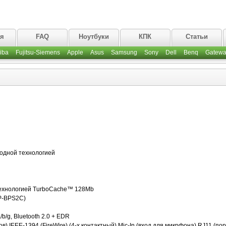
ая
FAQ
Ноутбуки
КПК
Статьи
iba
Fujitsu-Siemens
Apple
Asus
Samsung
Sony
Dell
Benq
Gatewa
иодной технологией
технологией TurboCache™ 128Mb
P-BPS2C)
b/g, Bluetooth 2.0 + EDR
) IEEE-1394 (FireWire) (4-х контактный) Mic-In (вход для микрфона) RJ11 (пор