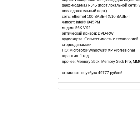
факс-модема) RJ45 (порт локальной сети) V
последовательный порт)
сеть: Ethernet 100 BASE-TX/10 BASE-T
чипсет: Intel® i945PM
модем: 56K V.92
оптический привод: DVD-RW
аудиокарта: Совместимость с технологией I
стереодинамики
ПО: Microsoft® Windows® XP Professional
гарантия: 1 год
прочее: Memory Stick, Memory Stick Pro, MM
стоимость ноутбука:49777 рублей