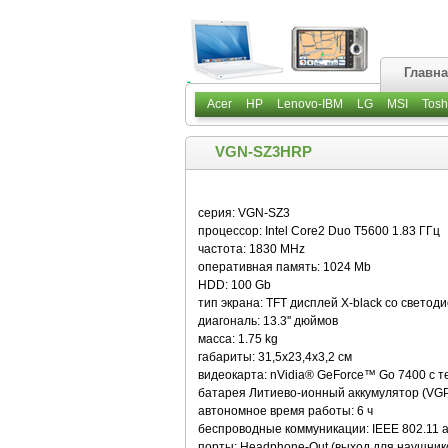
Главн
Acer
HP
Lenovo-IBM
LG
MSI
Tosh
VGN-SZ3HRP
серия: VGN-SZ3
процессор: Intel Core2 Duo T5600 1.83 ГГц
частота: 1830 MHz
оперативная память: 1024 Mb
HDD: 100 Gb
тип экрана: TFT дисплей X-black со светод
диагональ: 13.3'' дюймов
масса: 1.75 kg
габариты: 31,5х23,4х3,2 см
видеокарта: nVidia® GeForce™ Go 7400 с 
батарея Литиево-ионный аккумулятор (VG
автономное время работы: 6 ч
беспроводные коммуникации: IEEE 802.11 a/
порты: Headphone-Out (выход для наушников