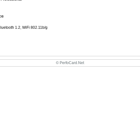
ов
etooth 1.2, WiFi 802.11b/g
© PerfoCard.Net