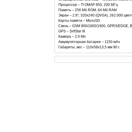
Процессор – TI OMAP 850, 200 MГц
Память – 256 Мб ROM, 64 Мб RAM
Экран – 2.8", 320x240 (QVGA), 262.000 цвет
Карты памяти – MicroSD
Связь – GSM 900/1800/1900, GPRS/EDGE, Blu
GPS – SirfStar III
Камера – 2.0 Мп
Аккумуляторная батарея – 1150 мАч
Габариты, вес – 110х58х13,5 мм 90 г.