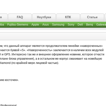
ая
FAQ
Ноутбуки
КПК
Статьи
iba
Fujitsu-Siemens
Apple
Asus
Samsung
Sony
Dell
Benq
Gatewa
том, что данный аппарат является продолжателем линейки «навороченных»
чается буквой «S». «Навороченность» заключается в наличии всех модулей
iFi и GPS. Интересно так же и внешнее оформление новинки, которое отчасти
плане блока управления), а в остальном же корпус смахивает на новейшую
iamond (по крайней мере лицевой частью).
ию косточек».
Professional