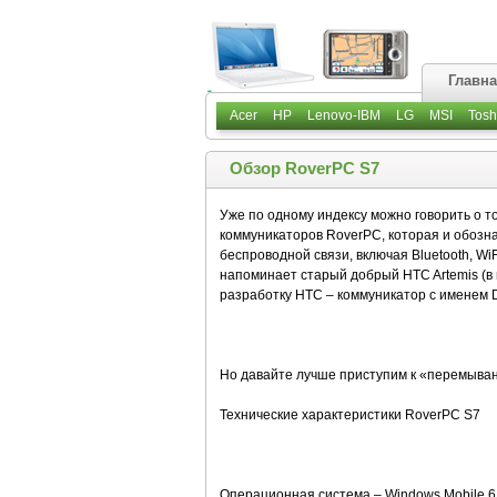
Главн
Acer
HP
Lenovo-IBM
LG
MSI
Tosh
Обзор RoverPC S7
Уже по одному индексу можно говорить о 
коммуникаторов RoverPC, которая и обозна
беспроводной связи, включая Bluetooth, W
напоминает старый добрый HTC Artemis (в 
разработку HTC – коммуникатор с именем D
Но давайте лучше приступим к «перемыван
Технические характеристики RoverPC S7
Операционная система – Windows Mobile 6 