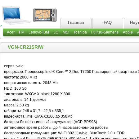
Главная
FAQ
Ноу
Acer
HP
Lenovo-IBM
LG
MSI
Toshiba
Fujitsu-Siemens
Apple
VGN-CR21SR/W
серия: vaio
процессор: Процессор Intel® Core™ 2 Duo T7250 Расширенный смарт-кэш
частота: 2000 MHz
оперативная память: 2048 Mb
HDD: 160 Gb
тип экрана: WXGA X-black 1280 X 800
диагональ: 14.1 дюймов
масса: 2.50 kg
габариты: 249 x 31,7 - 42,5 x 335,1
видеокарта: Intel GMA X3100 до 358Mb
батарея Литиево-ионный аккумулятор (VGP-BPS9S)
автономное время работы: до 4 часов автономной работы
беспроводные коммуникации: Wi-Fi 802.11a/b/g, BlueTooth 2.0 + EDR
порты: 1 x 4 Pin i.LINK™ (IEEE1394), 400 Мбит/с 1 x Вход постоянного тока