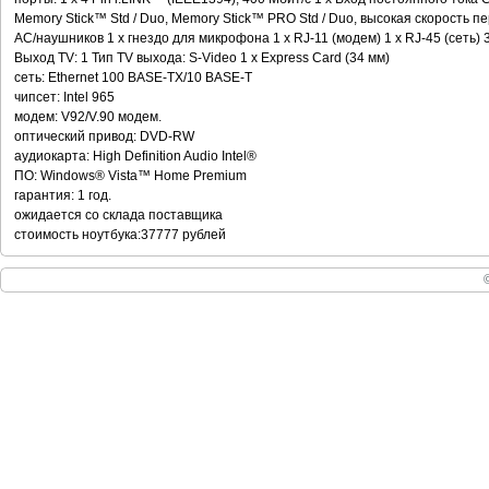
Memory Stick™ Std / Duo, Memory Stick™ PRO Std / Duo, высокая скорость 
АС/наушников 1 x гнездо для микрофона 1 x RJ-11 (модем) 1 x RJ-45 (сеть) 
Выход TV: 1 Тип TV выхода: S-Video 1 x Express Card (34 мм)
сеть: Ethernet 100 BASE-TX/10 BASE-T
чипсет: Intel 965
модем: V92/V.90 модем.
оптический привод: DVD-RW
аудиокарта: High Definition Audio Intel®
ПО: Windows® Vista™ Home Premium
гарантия: 1 год.
ожидается со склада поставщика
стоимость ноутбука:37777 рублей