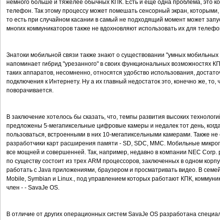
немного больше и тяжелее обычных КПК. Есть и еще одна проблема, это ко
телефон. Так этому процессу может помешать сенсорный экран, которыми, 
то есть при случайном касании в самый не подходящий момент может запу
многих коммуникаторов также не вдохновляют использовать их для телефо
Знатоки мобильной связи также знают о существовании "умных мобильных
напоминает гибрид "урезанного" в своих функциональных возможностях 
таких аппаратов, несомненно, относятся удобство использования, достат
подключения к Интернету. Ну а их главный недостаток это, конечно же, то, ч
поворачивается.
В заключение хотелось бы сказать, что, темпы развития высоких технолог
предложены 5-мегапиксельные цифровые камеры и недалек тот день, когд
пользоваться, встроенными в них 10-мегапиксельными камерами. Также не
разработчики карт расширения памяти - SD, SDC, MMC. Мобильные микро
все мощней и совершенней. Так, например, недавно в компании NEC Corp.
по существу состоит из трех ARM процессоров, заключенных в одном корп
работать с Java приложениями, браузером и просматривать видео. В сем
Mobile, Symbian и Linux., под управлением которых работают КПК, комму
член - - SavaJe OS.
В отличие от других операционных систем SavaJe OS разработана специал