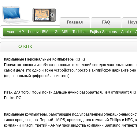
Главная
FAQ
Ноу
Acer
HP
Lenovo-IBM
LG
MSI
Toshiba
Fujitsu-Siemens
Apple
О КПК
Карманные Персональные Компьютеры (КПК)
Прочитав новости из области высоких технологий сегодня частенько можно
самом деле это одно и тоже устройство, просто в английском варианте оно н
(персональный цифровой ассистент).
Итак, для того, чтобы пойти дальше нужно разобраться, чем отличаются 
Pocket PC.
Карманные компьютеры, работающие под управлением операционных систе
типах процессоров. Первый - MIPS, производства компаний Philips и NEС; в
компании Hitachi; третий - ARM9 производства компании Samsung; четвертый