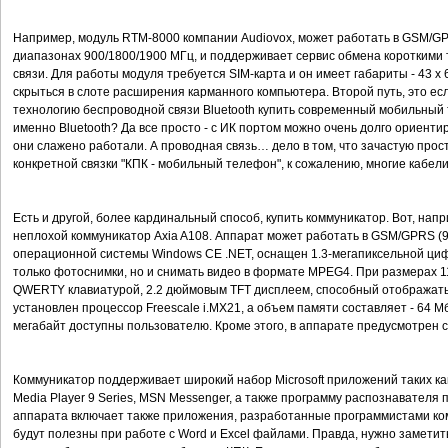
Например, модуль RTM-8000 компании Audiovox, может работать в GSM/GPR
диапазонах 900/1800/1900 МГц, и поддерживает сервис обмена коротким
связи. Для работы модуля требуется SIM-карта и он имеет габариты - 43 х 
скрыться в слоте расширения карманного компьютера. Второй путь, это 
технологию беспроводной связи Bluetooth купить современный мобильный 
именно Bluetooth? Да все просто - с ИК портом можно очень долго ориенти
они слажено работали. А проводная связь… дело в том, что зачастую про
конкретной связки "КПК - мобильный телефон", к сожалению, многие кабел
Есть и другой, более кардинальный способ, купить коммуникатор. Вот, нап
неплохой коммуникатор Axia A108. Аппарат может работать в GSM/GPRS (90
операционной системы Windows CE .NET, оснащен 1.3-мегапиксельной циф
только фотоснимки, но и снимать видео в формате MPEG4. При размерах 1
QWERTY клавиатурой, 2.2 дюймовым TFT дисплеем, способный отображать 2
установлен процессор Freescale i.MX21, а объем памяти составляет - 64 M
мегабайт доступны пользователю. Кроме этого, в аппарате предусмотрен 
Коммуникатор поддерживает широкий набор Microsoft приложений таких как, 
Media Player 9 Series, MSN Messenger, а также программу распознавателя 
аппарата включает также приложения, разработанные программистами комп
будут полезны при работе с Word и Excel файлами. Правда, нужно заметит