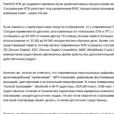
PalmOS КПК до недавнего времени были укомплектованы процессорами ком
Сегодняшние КПК работают под управлением RISC процессоров производств
компании Inetel - серия XScale.
Если говорить о характеристиках средств отображения, то у современных P
Сегодня применяются дисплеи, изготовленные по технологии STN и TFT, 
отображать до 65 000 оттенков цветов. По поводу объема памяти больших
использование от 32 Мб до 64 Мб сегодня вполне обычное дело. Кроме тог
существующей памяти, потому как все современные КПК оснащены слотами
SD (Secure Digital), SDC (Secure Digital Compatible), MMC (MultiMedia Car
компьютеров существенно увеличилось время работы без дополнительной 
действительно радует.
Конечно же, нельзя не отметить, что современные персональные цифро
мультимедийными "примочками" - MP3 плеерами, цифровыми фотокамерам
выходами, диктофонами и встроенными микрофонами. В плане коммуника
"полной программе" - Bluetooth и Wi-Fi адаптеры, IrDA (ИК-порт), USB-порт
существенные отличия в технических характеристиках карманных компьюте
платформе, сегодня достаточно трудно. Но вот если обратится к программн
или иной платформы может делать, отличия достаточно существенны.