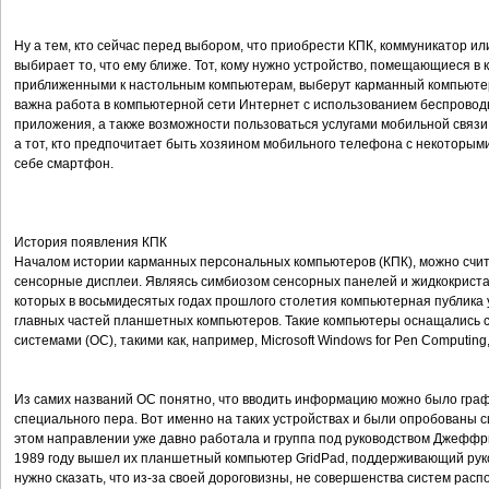
Ну а тем, кто сейчас перед выбором, что приобрести КПК, коммуникатор и
выбирает то, что ему ближе. Тот, кому нужно устройство, помещающиеся в
приближенными к настольным компьютерам, выберут карманный компьютер 
важна работа в компьютерной сети Интернет с использованием беспрово
приложения, а также возможности пользоваться услугами мобильной связи 
а тот, кто предпочитает быть хозяином мобильного телефона с некоторы
себе смартфон.
История появления КПК
Началом истории карманных персональных компьютеров (КПК), можно счита
сенсорные дисплеи. Являясь симбиозом сенсорных панелей и жидкокриста
которых в восьмидесятых годах прошлого столетия компьютерная публика 
главных частей планшетных компьютеров. Такие компьютеры оснащались
системами (ОС), такими как, например, Microsoft Windows for Pen Computing
Из самих названий ОС понятно, что вводить информацию можно было граф
специального пера. Вот именно на таких устройствах и были опробованы с
этом направлении уже давно работала и группа под руководством Джеффри
1989 году вышел их планшетный компьютер GridPad, поддерживающий рук
нужно сказать, что из-за своей дороговизны, не совершенства систем рас