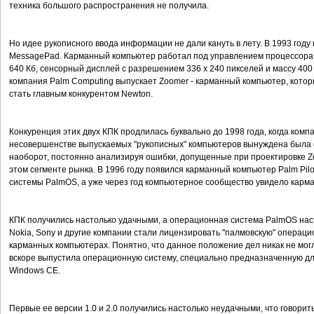
техника большого распространения не получила.
Но идее рукописного ввода информации не дали кануть в лету. В 1993 году
MessagePad. Карманный компьютер работал под управлением процессора
640 Кб, сенсорный дисплей с разрешением 336 х 240 пикселей и массу 400
компания Palm Computing выпускает Zoomer - карманный компьютер, кото
стать главным конкурентом Newton.
Конкуренция этих двух КПК продлилась буквально до 1998 года, когда компа
несовершенстве выпускаемых "рукописных" компьютеров вынуждена была св
наоборот, постоянно анализируя ошибки, допущенные при проектировке Zo
этом сегменте рынка. В 1996 году появился карманный компьютер Palm Pi
системы PalmOS, а уже через год компьютерное сообщество увидело карманн
КПК получились настолько удачными, а операционная система PalmOS наст
Nokia, Sony и другие компании стали лицензировать "палмовскую" операци
карманных компьютерах. Понятно, что данное положение дел никак не могл
вскоре выпустила операционную систему, специально предназначенную дл
Windows CE.
Первые ее версии 1.0 и 2.0 получились настолько неудачными, что говорит