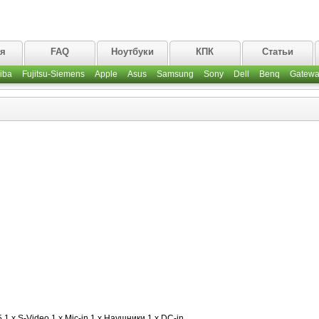
ая
FAQ
Ноутбуки
КПК
Статьи
iba
Fujitsu-Siemens
Apple
Asus
Samsung
Sony
Dell
Benq
Gatewa
 1 x S-Video 1 x Mic-in 1 x Наушники 1 x DC-in