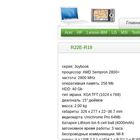
Главн
Acer
HP
Lenovo-IBM
LG
MSI
Tosh
R22E-R19
серия: Joybook
процессор: AMD Sempron 2800+
частота: 2800 MHz
оперативная память: 256 Mb
HDD: 40 Gb
тип экрана: XGA TFT (1024 x 768)
диагональ: 15'' дюймов
масса: 2.00 kg
габариты: 326 x 277 x 22~36.7 mm
видеокарта: Unichrome Pro 64Mb
батарея Lithium Ion 6-cell batt (4000mAh)
автономное время работы: 3 часа
беспроводные коммуникации: Wi-fi
порты: 4 x USB 2.0 1 x VGA 1 x RJ11 1 x RJ45