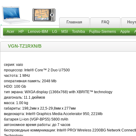
Главная
FAQ
Ноу
Acer
HP
Lenovo-IBM
LG
MSI
Toshiba
Fujitsu-Siemens
Apple
VGN-TZ1RXN/B
серия: vaio
процессор: Intel® Core™ 2 Duo U7500
частота: 1 MHz
оперативная память: 2048 Mb
HDD: 100 Gb
тип экрана: WXGA display (1366x768) with XBRITE™ technology
диагональ: 11.1 дюймов
масса: 1.00 kg
габариты: 198,2мм х 22,5-29,8мм х 277мм
видеокарта: Intel® Graphics Media Accelerator 950, 221Mb
батарея Li-ion (VGP-BPS5) 5800 mAh
автономное время работы: до 7 часов
беспроводные коммуникации: Intel® PRO/ Wireless 2200BG Network Connectio
Technology