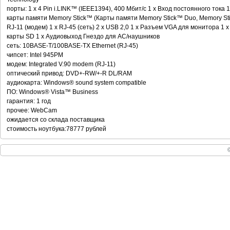
порты: 1 x 4 Pin i.LINK™ (IEEE1394), 400 Мбит/с 1 x Вход постоянного тока
карты памяти Memory Stick™ (Карты памяти Memory Stick™ Duo, Memory St
RJ-11 (модем) 1 x RJ-45 (сеть) 2 x USB 2,0 1 x Разъем VGA для монитора 1 
карты SD 1 x Аудиовыход Гнездо для АС/наушников
сеть: 10BASE-T/100BASE-TX Ethernet (RJ-45)
чипсет: Intel 945PM
модем: Integrated V.90 modem (RJ-11)
оптический привод: DVD+-RW/+-R DL/RAM
аудиокарта: Windows® sound system compatible
ПО: Windows® Vista™ Business
гарантия: 1 год
прочее: WebCam
ожидается со склада поставщика
стоимость ноутбука:78777 рублей