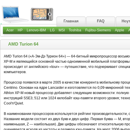
Главная
FAQ
Ноу
Acer
HP
Lenovo-IBM
LG
MSI
Toshiba
Fujitsu-Siemens
Apple
AMD Turion 64
AMD Turion 64 («А-Эм-Дэ Турион 64») — 64-битный микропроцессор восьмог
XP-M и являющийся основной частью одноименной мобильной платформы.
происходит от английского «tour» — путешествие, что подчеркивает спец
компьютеров.
Процессор появился в марте 2005 в качестве конкурента мобильному проц
Centrino. Основан на ядре Lancaster и изготовляется по 0,09-микронной т
Athlon XP-M новый процессор добавляет следующие возможности: полную
инструкций SSE3; 512 или 1024 килобайт кэш-памяти второго уровня; техн
Cool'n'Quiet.
В наименовании процессоров используется рейтинг производительности, от
Название модели состоит из двух букв и двух цифр. Первая буква — M, вт
наименьшая, Z — наибольшая). Две цифры обозначают относительную прои
оценивается исходя из частоты и размера кэш-памяти. На март 2006 вып