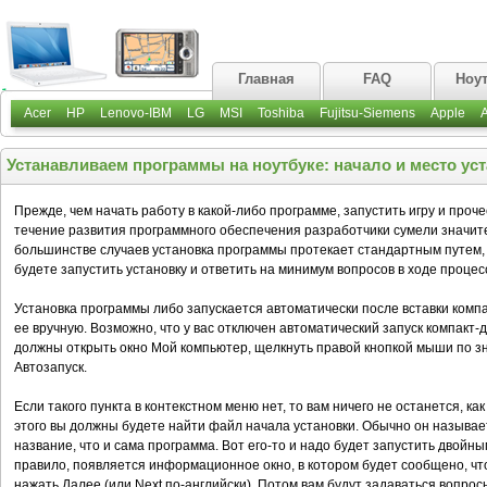
Главная
FAQ
Ноу
Acer
HP
Lenovo-IBM
LG
MSI
Toshiba
Fujitsu-Siemens
Apple
Устанавливаем программы на ноутбуке: начало и место уст
Прежде, чем начать работу в какой-либо программе, запустить игру и проче
течение развития программного обеспечения разработчики сумели значите
большинстве случаев установка программы протекает стандартным путем,
будете запустить установку и ответить на минимум вопросов в ходе процес
Установка программы либо запускается автоматически после вставки комп
ее вручную. Возможно, что у вас отключен автоматический запуск компакт-д
должны открыть окно Мой компьютер, щелкнуть правой кнопкой мыши по з
Автозапуск.
Если такого пункта в контекстном меню нет, то вам ничего не останется, ка
этого вы должны будете найти файл начала установки. Обычно он называет
название, что и сама программа. Вот его-то и надо будет запустить двойн
правило, появляется информационное окно, в котором будет сообщено, чт
нажать Далее (или Next по-английски). Потом вам будут задаваться вопрос