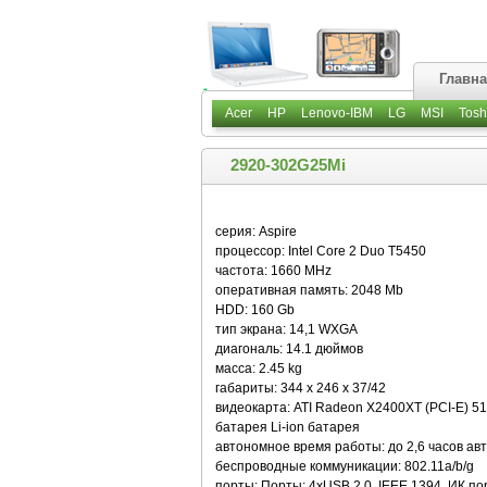
Главн
Acer
HP
Lenovo-IBM
LG
MSI
Tosh
2920-302G25Mi
серия: Aspire
процессор: Intel Core 2 Duo T5450
частота: 1660 MHz
оперативная память: 2048 Mb
HDD: 160 Gb
тип экрана: 14,1 WXGA
диагональ: 14.1 дюймов
масса: 2.45 kg
габариты: 344 x 246 x 37/42
видеокарта: ATI Radeon X2400XT (PCI-E) 
батарея Li-ion батарея
автономное время работы: до 2,6 часов а
беспроводные коммуникации: 802.11a/b/g
порты: Порты: 4хUSB 2.0, IEEE 1394, ИК по