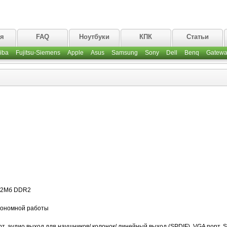
ая
FAQ
Ноутбуки
КПК
Статьи
iba
Fujitsu-Siemens
Apple
Asus
Samsung
Sony
Dell
Benq
Gatewa
512Мб DDR2
втономной работы
рт, аудио выход для наушников/ колонок/ линейный выход (SPDIF), VGA порт, S