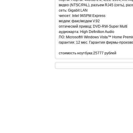
видео (NTSC/PAL), разъем RJ45 (сеть), раз
сеть: Gigabit LAN
чипсет: Intel 965PM Express
модем: факс/модем V.92
оптический привод: DVD-RW-Super Multi
аудиокарта: High Definition Audio
ПО: Microsoft® Windows Vista™ Home Prem
гарантия: 12 мес. Гарантия фирмы-произв
стоимость ноутбука:25777 рублей