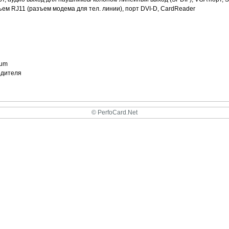
ъем RJ11 (разъем модема для тел. линии), порт DVI-D, CardReader
ium
одителя
© PerfoCard.Net