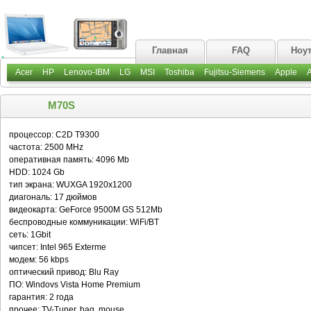
Главная
FAQ
Ноу
Acer
HP
Lenovo-IBM
LG
MSI
Toshiba
Fujitsu-Siemens
Apple
M70S
процессор: C2D T9300
частота: 2500 MHz
оперативная память: 4096 Mb
HDD: 1024 Gb
тип экрана: WUXGA 1920x1200
диагональ: 17 дюймов
видеокарта: GeForce 9500M GS 512Mb
беспроводные коммуникации: WiFi/BT
сеть: 1Gbit
чипсет: Intel 965 Exterme
модем: 56 kbps
оптический привод: Blu Ray
ПО: Windovs Vista Home Premium
гарантия: 2 года
прочее: TV-Tuner, bag, mouse