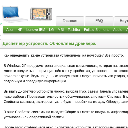
Главная
FAQ
Ноу
Acer
HP
Lenovo-IBM
LG
MSI
Toshiba
Fujitsu-Siemens
Apple
Диспетчер устройств. Обновляем драйвера.
Как определить, какие устройства установлены на ноутбуке? Все просто.
В Windows XP предусмотрена специальная возможность, которая называет
можете получить информацию обо всех устройствах, установленных в ваше
при его покупке. Ведь на ценнике консультанты могут написать что угодно, 
подробную и правдивую информацию.
Вызвать Диспетчер устройств можно, выбрав Пуск, затем Панель управлен
надо выбрать Производительность и обслуживание, а потом – Система. В р
Свойства системы, в котором нужно будет перейти на вкладку Оборудовани
В окне Свойства системы на вкладке Общие вы можете получить информац
установленной оперативной памяти.
После этого отобразится окно Диспетчера устройств, в котором вы увидит