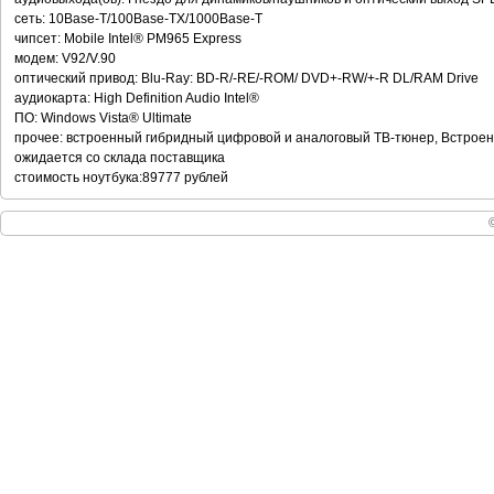
сеть: 10Base-T/100Base-TX/1000Base-T
чипсет: Mobile Intel® PM965 Express
модем: V92/V.90
оптический привод: Blu-Ray: BD-R/-RE/-ROM/ DVD+-RW/+-R DL/RAM Drive
аудиокарта: High Definition Audio Intel®
ПО: Windows Vista® Ultimate
прочее: встроенный гибридный цифровой и аналоговый ТВ-тюнер, Встроенн
ожидается со склада поставщика
стоимость ноутбука:89777 рублей