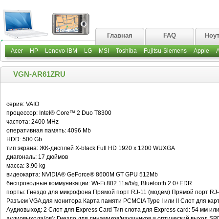
Главная
FAQ
Ноу
Acer
HP
Lenovo-IBM
LG
MSI
Toshiba
Fujitsu-Siemens
Apple
VGN-AR61ZRU
серия: VAIO
процессор: Intel® Core™ 2 Duo T8300
частота: 2400 MHz
оперативная память: 4096 Mb
HDD: 500 Gb
тип экрана: ЖК-дисплей X-black Full HD 1920 x 1200 WUXGA
диагональ: 17 дюймов
масса: 3.90 kg
видеокарта: NVIDIA® GeForce® 8600M GT GPU 512Mb
беспроводные коммуникации: Wi-Fi 802.11a/b/g, Bluetooth 2.0+EDR
порты: Гнездо для микрофона Прямой порт RJ-11 (модем) Прямой порт RJ-45
Разъем VGA для монитора Карта памяти PCMCIA Type I или II Слот для ка
Аудиовыход: 2 Слот для Express Card Тип слота для Express card: 54 мм или
аудиовыхода(ов): Гнездо для динамиков/наушников и оптический выход SPD