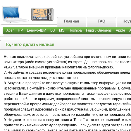
Главная
FAQ
Ноу
Acer
HP
Lenovo-IBM
LG
MSI
Toshiba
Fujitsu-Siemens
Apple
То, чего делать нельзя
Нельзя подключать периферийные устройства при включенном питании ко
компьютера (либо самого устройства) из строя. Данное правило не относ
PLAY", а также внешним приводам накопителя на флоппи-дисках.
7. Не забудьте создать резервные копии программного обеспечения перед
поставляется на жестком диске компьютера.
8. Аккуратно проверяйте всю поступающую в компьютер информацию на в
источниками. Покупайте исключительно лицензионные программы. В случае
утеряны Ваши данные и даже все программы, а также нарушена целостно
работоспособности программ, операционной системы, лечение вирусов, в
перенастройка программных драйверов не является предметом гарантийно
программ следует адресовать к их разработчикам. За ошибки, допущенные
оборудованием, ответственность несет их разработчик, но не продавец об
9. Не давите сильно на кнопку питания и "Reset", а также не прилагайте си
привести к их механическому повреждению. Если дискета вдруг застрянет в
специалисту сервисного центра, но не пытайтесь извлечь дискету силой -