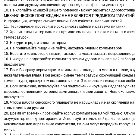
головки или другому механическому повреждению флоппи-дисковода.
10. Не хлопайте крышкой Вашего notebook - может разбиться дорогостоящ
МЕХАНИЧЕСКОЕ ПОВРЕЖДЕНИЕ НЕ ЯВЛЯЕТСЯ ПРЕДМЕТОМ ГАРАНТИЙ
Информация, которая сможет помочь Вам избежать неприятностей
11. Периодически проверяйте сохранность кабеля и разъема питания.
12. Храните компьютер вдали от прямого солнечного света и от мест с чр
температурой.
13. Не курите рядом с компьютером.
14. Не принимайте пищу и не пейте, находясь рядом с компьютером.
15. Берегите компьютер от пыли, так как она может вызвать повреждение д
16. Никогда не подвергайте компьютер резким ударам или сильной вибраци
предметами.
17. Если Вы сразу перемещаете компьютер с холодного места в теплое, вн
нежелательная влага. При резкой смене температуры окружающей среды 
температуры, прежде чем пользоваться им. Это позволит испариться любо
18. Если возможно, используйте при подключении ноутбука к адаптеру пита
высококачественными устройствами электрической защиты. Неплохо также 
пользуетесь.
19. Чтобы работа сенсорного планшета не нарушилась из-за скопления на 
только чистыми руками.
20. Время от времени протирайте корпус компьютера мягкой тканью. Отклю
аккумулятор перед протиранием. Используйте только нейтральные моющие
бензиновые или абразивные очистители, т.к. они могут повредить корпус. 
минут.