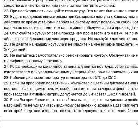
21. Не забывайте регулярно прoтирать дисплей. Не распыляйте очистител
средство для чистки на мягкую ткань, затем протрите дисплей.
22. При необходимости очищайте клавиатуру. Это может быть выполнено ка
23. Будьте предельно внимательны при блокировке доступа к Вашему комп
действия во время установки пароля на систему могут повлечь за собой б
пароля не является предметом гарантийного обслуживания и производится
24. Отключайте ноутбук от сети, прежде чем произвести его чистку. Не при
абразивные и бензиновые чистящие средства. Используйте для чистки мягк
25. Не давите на крышку ноутбука и не кладите на нее никакие предметы, 
ЖК дисплей.
26. Не пытайтесь самостоятельно ремонтировать ноутбук. Обслуживание 
квалифицированному персоналу.
27. Когда необходима какая-либо замена элементов ноутбука, устанавлив
изготовителем или уполномоченным дилером. Установка неподходящих ко
28. Рабочий диапазон температур компьютера - от 5°С до 35°С.
29. Если Вы приобрели портативный компьютер с цветным дисплеем типа а
постоянно светящимся точкам, особенно заметным на черном фоне - это не
производства активных матриц допускается до 5-ти светящихся пикселей.
30. Если Вы приобрели портативный компьютер с цветным дисплеем двойн
матрицей, то не удивляйтесь видимому разделению экрана на две (или чет
некоторой инертности экрана - все это также допускается технологией про