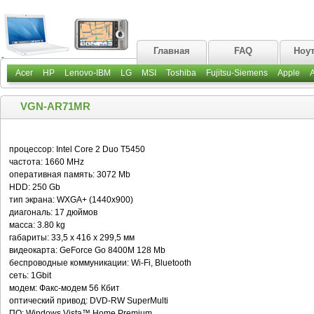
Главная
FAQ
Ноу
Acer
HP
Lenovo-IBM
LG
MSI
Toshiba
Fujitsu-Siemens
Apple
VGN-AR71MR
процессор: Intel Core 2 Duo T5450
частота: 1660 MHz
оперативная память: 3072 Mb
HDD: 250 Gb
тип экрана: WXGA+ (1440x900)
диагональ: 17 дюймов
масса: 3.80 kg
габариты: 33,5 x 416 x 299,5 мм
видеокарта: GeForce Go 8400M 128 Mb
беспроводные коммуникации: Wi-Fi, Bluetooth
сеть: 1Gbit
модем: Факс-модем 56 Кбит
оптический привод: DVD-RW SuperMulti
ПО: Windows Vista™ Home Premium