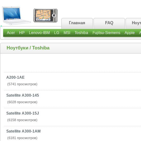
Главная
FAQ
Ноу
Acer
HP
Lenovo-IBM
LG
MSI
Toshiba
Fujitsu-Siemens
Apple
Ноутбуки
/
Toshiba
A200-1AE
(5741 просмотров)
Satellite A300-145
(6028 просмотров)
Satellite A300-15J
(6158 просмотров)
Satellite A300-1AM
(6181 просмотров)