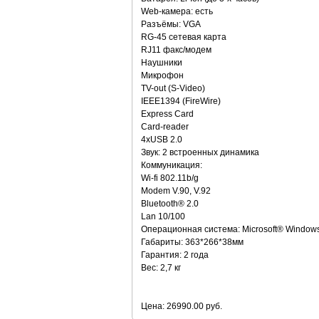
Web-камера: есть
Разъёмы: VGA
RG-45 сетевая карта
RJ11 факс/модем
Наушники
Микрофон
TV-out (S-Video)
IEEE1394 (FireWire)
Express Card
Card-reader
4хUSB 2.0
Звук: 2 встроенных динамика
Коммуникация:
Wi-fi 802.11b/g
Modem V.90, V.92
Bluetooth® 2.0
Lan 10/100
Операционная система: Microsoft® Window
Габариты: 363*266*38мм
Гарантия: 2 года
Вес: 2,7 кг
Цена: 26990.00 руб.