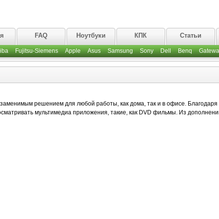
ая
FAQ
Ноутбуки
КПК
Статьи
iba
Fujitsu-Siemens
Apple
Asus
Samsung
Sony
Dell
Benq
Gatewa
незаменимым решением для любой работы, как дома, так и в офисе. Благодаря
сматривать мультимедиа приложения, такие, как DVD фильмы. Из дополнени