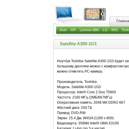
Главн
Acer
HP
Lenovo-IBM
LG
MSI
Tosh
Satellite A300-1G3
Ноутбук Toshiba Satellite A300-1G3 будет 
большому дисплею можно с комфортом про
можно отметить PC-камеру.
Производитель: Toshiba
Модель: Satellite A300-1G3
Процессор: Intel® Core 2 Duo T5850
Частота: 2160 МГц (2МБ/667МГц)
Оперативная память: 2048 Мб DDR2-667
Жёсткий диск: 250 ГБ
Привод: DVD-RW
Экран: 15.4 Дм, WXGA (1280 x 800)
Видеокарта: 358Мб Intel® GMA X3100
Батарея: Li-Ion (до 3-х часов)