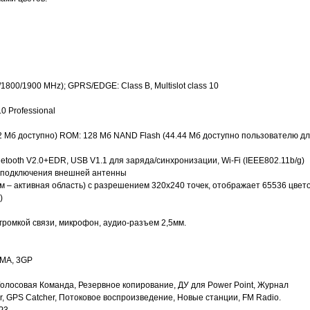
800/1900 MHz); GPRS/EDGE: Class B, Multislot class 10
0 Professional
2 Мб доступно) ROM: 128 Мб NAND Flash (44.44 Мб доступно пользователю д
etooth V2.0+EDR, USB V1.1 для заряда/синхронизации, Wi-Fi (IEEE802.11b/g)
ля подключения внешней антенны
мм – активная область) c разрешением 320х240 точек, отображает 65536 цвето
)
громкой связи, микрофон, аудио-разъем 2,5мм.
WMA, 3GP
олосовая Команда, Резервное копирование, ДУ для Power Point, Журнал
er, GPS Catcher, Потоковое воспроизведение, Новые станции, FM Radio.