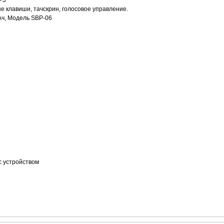
P3
е клавиши, тачскрин, голосовое управление.
Ач, Модель SBP-06
с устройством