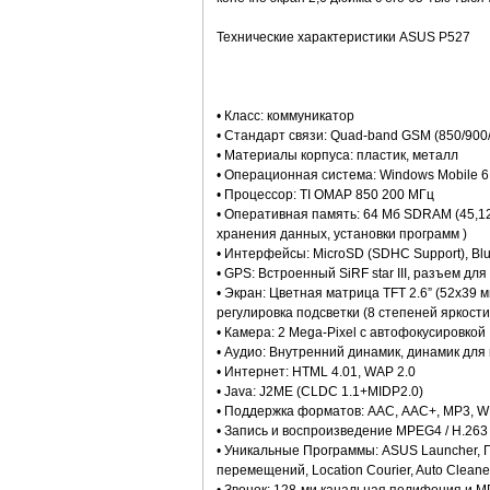
Технические характеристики ASUS P527
• Класс: коммуникатор
• Стандарт связи: Quad-band GSM (850/900/1
• Материалы корпуса: пластик, металл
• Операционная система: Windows Mobile 6.
• Процессор: TI OMAP 850 200 МГц
• Оперативная память: 64 Мб SDRAM (45,1
хранения данных, установки программ )
• Интерфейсы: MicroSD (SDHC Support), Blu
• GPS: Встроенный SiRF star III, разъем д
• Экран: Цветная матрица TFT 2.6” (52x39 
регулировка подсветки (8 степеней яркости
• Камера: 2 Mega-Pixel с автофокусировкой
• Аудио: Внутренний динамик, динамик для 
• Интернет: HTML 4.01, WAP 2.0
• Java: J2ME (CLDC 1.1+MIDP2.0)
• Поддержка форматов: ААС, ААС+, МР3, 
• Запись и воспроизведение MPEG4 / H.263
• Уникальные Программы: ASUS Launcher, Г
перемещений, Location Courier, Auto Clean