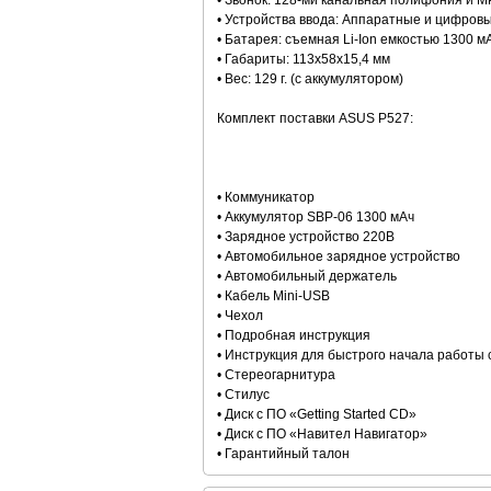
• Звонок: 128-ми канальная полифония и M
• Устройства ввода: Аппаратные и цифровы
• Батарея: съемная Li-Ion емкостью 1300 м
• Габариты: 113x58x15,4 мм
• Вес: 129 г. (c аккумулятором)
Комплект поставки ASUS P527:
• Коммуникатор
• Аккумулятор SBP-06 1300 мАч
• Зарядное устройство 220В
• Автомобильное зарядное устройство
• Автомобильный держатель
• Кабель Mini-USB
• Чехол
• Подробная инструкция
• Инструкция для быстрого начала работы 
• Стереогарнитура
• Стилус
• Диск с ПО «Getting Started CD»
• Диск с ПО «Навител Навигатор»
• Гарантийный талон