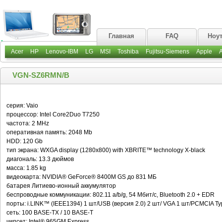
Главная
FAQ
Ноу
Acer
HP
Lenovo-IBM
LG
MSI
Toshiba
Fujitsu-Siemens
Apple
VGN-SZ6RMN/B
серия: Vaio
процессор: Intel Core2Duo T7250
частота: 2 MHz
оперативная память: 2048 Mb
HDD: 120 Gb
тип экрана: WXGA display (1280x800) with XBRITE™ technology X-black
диагональ: 13.3 дюймов
масса: 1.85 kg
видеокарта: NVIDIA® GeForce® 8400M GS до 831 МБ
батарея Литиево-ионный аккумулятор
беспроводные коммуникации: 802.11 a/b/g, 54 Мбит/с, Bluetooth 2.0 + EDR
порты: i.LINK™ (IEEE1394) 1 шт/USB (версия 2.0) 2 шт/ VGA 1 шт/PCMCIA Type 
сеть: 100 BASE-TX / 10 BASE-T
чипсет: Intel® 965GM Express