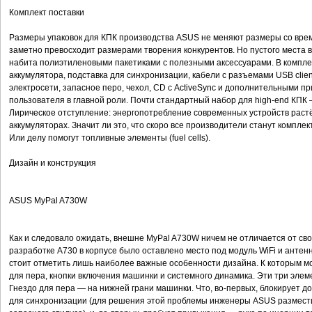
Комплект поставки
Размеры упаковок для КПК производства ASUS не меняют размеры со врем
заметно превосходит размерами творения конкурентов. Но пустого места в
набита полиэтиленовыми пакетиками с полезными аксессуарами. В комплек
аккумулятора, подставка для синхронизации, кабели с разъемами USB clien
электросети, запасное перо, чехол, CD с ActiveSynс и дополнительными п
пользователя в главной роли. Почти стандартный набор для high-end КПК
Лирическое отступление: энергопотребление современных устройств растё
аккумуляторах. Значит ли это, что скоро все производители станут компл
Или делу помогут топливные элементы (fuel cells).
Дизайн и конструкция
ASUS MyPal A730W
Как и следовало ожидать, внешне MyPal A730W ничем не отличается от сво
разработке A730 в корпусе было оставлено место под модуль WiFi и антенн
стоит отметить лишь наиболее важные особенности дизайна. К которым 
для пера, кнопки включения машинки и системного динамика. Эти три элем
Гнездо для пера — на нижней грани машинки. Что, во-первых, блокирует д
для синхронизации (для решения этой проблемы инженеры ASUS размести