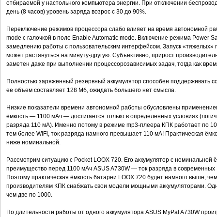
отбираемой у настольного компьютера энергии. При отключении беспрово
день (8 часов) уровень заряда возрос с 30 до 90%.
Переключение режимов процессора слабо влияет на время автономной ра
mode с галочкой в поле Enable Automatic mode. Включение режима Power S
замедлению работы с пользовательским интерфейсом. Запуск «тяжелых» 
может растянуться на минуту-другую. Субъективно, прирост производител
заметен даже при выполнении процессорозависимых задач, тогда как вре
Полностью заряженный резервный аккумулятор способен поддерживать сос
ее объем составляет 128 Мб, ожидать большего нет смысла.
Низкие показатели времени автономной работы обусловлены применение
ёмкость — 1100 мАч — достигается только в определенных условиях (логич
разряда 110 мА). Именно потому в режиме mp3-плеера КПК работает по 10 
тем более WiFi, ток разряда намного превышает 110 мА! Практическая ёмко
ниже номинальной.
Рассмотрим ситуацию с Pocket LOOX 720. Его аккумулятор с номинальной 
преимущество перед 1100 мАч ASUS A730W — ток разряда в современных 
Поэтому практическая ёмкость батареи LOOX 720 будет намного выше, чем
производителям КПК снабжать свои модели мощными аккумуляторами. Одн
чем две по 1000.
По длительности работы от одного аккумулятора ASUS MyPal A730W проиг