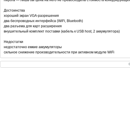
пирога — лишь бы цена на него не превосходила стоимость конкурирующих 
Достоинства
хороший экран VGA-разрешения
два беспроводных интерфейса (WiFi, Bluetooth)
два разъема для карт расширения
внушительный комплект поставки (кабель к USB host, 2 аккумулятора)
Недостатки
недостаточно емкие аккумуляторы
сильное снижение производительности при активном модуле WiFi