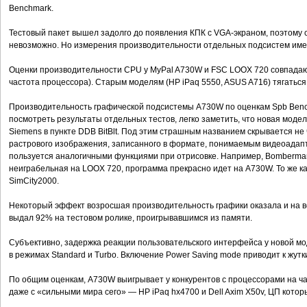
Benchmark.
Тестовый пакет вышел задолго до появления КПК с VGA-экраном, поэтому 
невозможно. Но измерения производительности отдельных подсистем им
Оценки производительности CPU у MyPal A730W и FSC LOOX 720 совпадают
частота процессора). Старым моделям (HP iPaq 5550, ASUS A716) тягаться 
Производительность графической подсистемы A730W по оценкам Spb Bench
посмотреть результаты отдельных тестов, легко заметить, что новая моде
Siemens в пункте DDB BitBlt. Под этим страшным названием скрывается не 
растрового изображения, записанного в формате, понимаемым видеоадапт
пользуется аналогичными функциями при отрисовке. Например, Bomberma
неиграбельная на LOOX 720, программа прекрасно идет на A730W. То же каса
SimCity2000.
Некоторый эффект возросшая производительность графики оказала и на в
выдал 92% на тестовом ролике, проигрывавшимся из памяти.
Субъективно, задержка реакции пользовательского интерфейса у новой м
в режимах Standard и Turbo. Включение Power Saving mode приводит к жут
По общим оценкам, A730W выигрывает у конкурентов с процессорами на ча
даже с «сильными мира сего» — HP iPaq hx4700 и Dell Axim X50v, ЦП котор