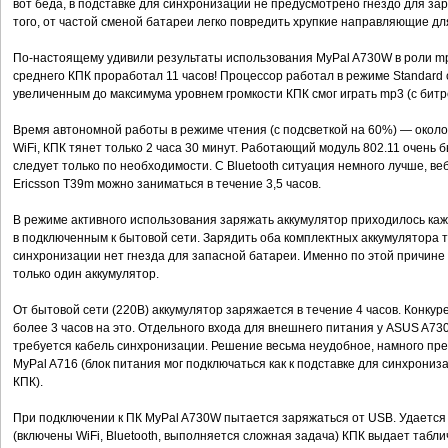
вот беда, в подставке для синхронизации не предусмотрено гнездо для за
того, от частой сменой батареи легко повредить хрупкие направляющие дл
По-настоящему удивили результаты использования MyPal A730W в роли mp
среднего КПК проработал 11 часов! Процессор работал в режиме Standard 
увеличенным до максимума уровнем громкости КПК смог играть mp3 (с битре
Время автономной работы в режиме чтения (с подсветкой на 60%) — около 
WiFi, КПК тянет только 2 часа 30 минут. Работающий модуль 802.11 очень 
следует только по необходимости. С Bluetooth ситуация немного лучше, 
Ericsson T39m можно заниматься в течение 3,5 часов.
В режиме активного использования заряжать аккумулятор приходилось каж
в подключенным к бытовой сети. Зарядить оба комплектных аккумулятора т
синхронизации нет гнезда для запасной батареи. Именно по этой причине
только один аккумулятор.
От бытовой сети (220В) аккумулятор заряжается в течение 4 часов. Конку
более 3 часов на это. Отдельного входа для внешнего питания у ASUS A7
требуется кабель синхронизации. Решение весьма неудобное, намного пр
MyPal A716 (блок питания мог подключаться как к подставке для синхрониза
КПК).
При подключении к ПК MyPal A730W пытается заряжаться от USB. Удается 
(включены WiFi, Bluetooth, выполняется сложная задача) КПК выдает табл