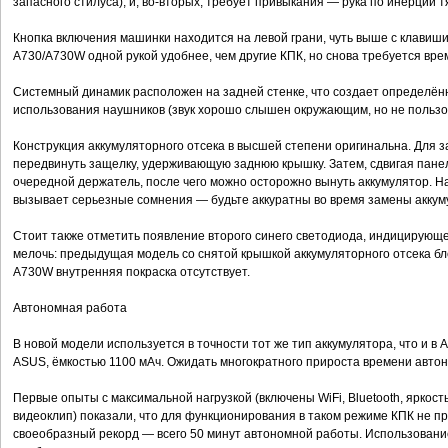
запасного стилуса), и, во-вторых, требует привыкания — рука по инерции т
Кнопка включения машинки находится на левой грани, чуть выше с клавиш
A730/A730W одной рукой удобнее, чем другие КПК, но снова требуется вре
Системный динамик расположен на задней стенке, что создает определё
использования наушников (звук хорошо слышен окружающим, но не пользо
Конструкция аккумуляторного отсека в высшей степени оригинальна. Для 
передвинуть защелку, удерживающую заднюю крышку. Затем, сдвигая панель
очередной держатель, после чего можно осторожно вынуть аккумулятор. 
вызывает серьезные сомнения — будьте аккуратны во время замены аккум
Стоит также отметить появление второго синего светодиода, индицирующе
мелочь: предыдущая модель со снятой крышкой аккумуляторного отсека б
A730W внутренняя покраска отсутствует.
Автономная работа
В новой модели используется в точности тот же тип аккумулятора, что и в
ASUS, ёмкостью 1100 мАч. Ожидать многократного прироста времени авто
Первые опыты с максимальной нагрузкой (включены WiFi, Bluetooth, яркост
видеоклип) показали, что для функционирования в таком режиме КПК не п
своеобразный рекорд — всего 50 минут автономной работы. Использовани