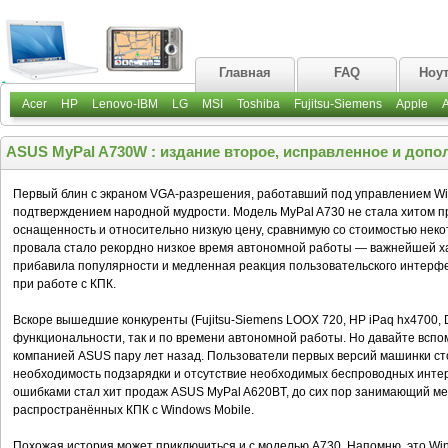
Главная
FAQ
Ноу
Acer
HP
Lenovo-IBM
LG
MSI
Toshiba
Fujitsu-Siemens
Apple
ASUS MyPal A730W : издание второе, исправленное и допо
Первый блин с экраном VGA-разрешения, работавший под управлением Win
подтверждением народной мудрости. Модель MyPal A730 не стала хитом п
оснащенность и относительно низкую цену, сравнимую со стоимостью нек
провала стало рекордно низкое время автономной работы — важнейшей ха
прибавила популярности и медленная реакция пользовательского интерфе
при работе с КПК.
Вскоре вышедшие конкуренты (Fujitsu-Siemens LOOX 720, HP iPaq hx4700, D
функциональности, так и по времени автономной работы. Но давайте вспо
компанией ASUS пару лет назад. Пользователи первых версий машинки ст
необходимость подзарядки и отсутствие необходимых беспроводных инте
ошибками стал хит продаж ASUS MyPal A620BT, до сих пор занимающий ме
распространённых КПК с Windows Mobile.
Похожая история может приключиться и с моделью A730. Напомню, это Wi