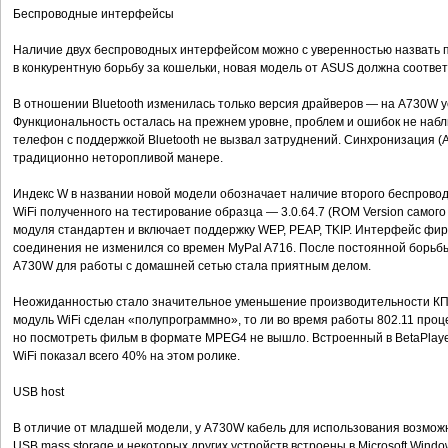
Беспроводные интерфейсы
Наличие двух беспроводных интерфейсом можно с уверенностью назвать п
в конкурентную борьбу за кошельки, новая модель от ASUS должна соотве
В отношении Bluetooth изменилась только версия драйверов — на A730W у
Функциональность осталась на прежнем уровне, проблем и ошибок не наб
телефон с поддержкой Bluetooth не вызвал затруднений. Синхронизация (Ac
традиционно неторопливой манере.
Индекс W в названии новой модели обозначает наличие второго беспровод
WiFi полученного на тестирование образца — 3.0.64.7 (ROM Version самог
модуля стандартен и включает поддержку WEP, PEAP, TKIP. Интерфейс фи
соединения не изменился со времен MyPal A716. После постоянной борьб
A730W для работы с домашней сетью стала приятным делом.
Неожиданностью стало значительное уменьшение производительности КПК 
модуль WiFi сделан «полупрограммно», то ли во время работы 802.11 проц
но посмотреть фильм в формате MPEG4 не вышло. Встроенный в BetaPlaye
WiFi показал всего 40% на этом ролике.
USB host
В отличие от младшей модели, у A730W кабель для использования возможн
USB mass storage и некоторых других устройств встроены в Microsoft Wind