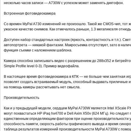
несколько часов записи — A730W с успехом может заменять диктофон.
Встроенная фотовидеокамера
Со времен MyPal A730 изменений не произошло. Такой же CMOS-чип, тот 
ужасное качество снимков. Как отмечалось раньше, 1.3 мегапикселя отнюд
Доступен набор стандартных настроек (яркость, контрастность и т.п.). Све
автопортрета — никакой фантазии. Макросъемка отсутствует, зато в нали
функция съемки с наложением шаблона.
Камера способна записывать видео с разрешением до 288x352 и битрейто
Simple Profile level 0-3). Пример видеофайла.
В настоящее время фотовидеокамера в КПК — не больше чем занятная игр
позволят создать встраиваемый модуль, способный выдавать приличные 
на помощь камеры рассчитывать нет смысла.
Производительность
Как и у предыдущей модели, сердцем MyPal A730W является Intel XScale 
могут похвастаться HP iPaq hx4700 и Dell Axim X50v (624 МГц). Но следует
единственным определяющим фактором при оценке производительности у
способность памяти, скорость работы графического вывода и время синхр
таблица результатов измерений производительности MyPal A730W с помощ