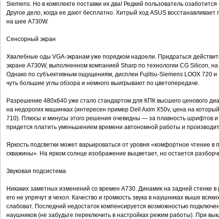
Siemens. Но в комплекте поставки их два! Редкий пользователь озаботит
Другое дело, когда ее дают бесплатно. Хитрый ход ASUS восстанавливает
на шее A730W.
Сенсорный экран
Хвалебные оды VGA-экранам уже порядком надоели. Придраться действител
экране A730W, выполненном компанией Sharp по технологии CG Silicon, н
Однако по субъективным ощущениям, дисплеи Fujitsu-Siemens LOOX 720 и 
чуть большие углы обзора и немного выигрывают по цветопередаче.
Разрешение 480x640 уже стало стандартом для КПК высшего ценового диап
на недорогих машинках (интересен пример Dell Axim X50v, цена на которы
710). Плюсы и минусы этого решения очевидны — за плавность шрифтов и 
придется платить уменьшением времени автономной работы и производит
Яркость подсветки может варьироваться от уровня «комфортное чтение в
скважины». На ярком солнце изображение выцветает, но остается разборч
Звуковая подсистема
Никаких заметных изменений со времен A730. Динамик на задней стенке в 
его не упрячут в чехол. Качество и громкость звука в наушниках выше всяк
слабоват. Последний недостаток компенсируется возможностью подключе
наушников (не забудьте переключить в настройках режим работы). При вы