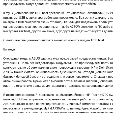
производители могут дополнить список совместимых устройств.
К функционированию USB host претензий нет. Дисковые накопители (USB fl
питанием, USB-клавиатуры работали превосходно. Без всяких шаманств п
на экране КПК смотрится очень странно). Кабель для подключения этих ус
одновременно с синхронизационным — либо A730W соединен с ПК, либо с 
выступает как host, другой как slave, друг друга не видят — требуется драйв
С помощью специального апплета можно отключить модуль USB host.
Выводы
Очередная модель ASUS удалась куда лучше своей предшественницы. Боль
устранены. Появился недостающий модуль WiFi, по производительности К
конкурентов, по объему памяти даже превосходит творения HP и Dell. Ис
A730W можно считать оригинальность дизайна: из-за нетрадиционной кон
батареи большой ёмкости затруднено или вовсе невозможно. Отсюда и н
автономной работы в режимах с высоким потреблением энергии. Дополнит
идея, но отсутствие разъема для зарядки в подставке синхронизации дела
В итоге, пользователей, борющихся за быстродействие, HP iPaq hx4700 б
памяти, USB host и приличного времени автономной работы от одной заря
ASUS сочетает в себе производительность и богатый комплект поставки. Е
переставлять аккумулятор, MyPal A730W вполне подойдет. Устройство имее