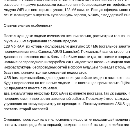
разрешения, двумя разъемами расширения и беспроводным интерфейсом 
модуля WiFi и, в некоторых случаях, 128 Мб памяти. Еще до официального
ASUS планирует выпустить «усиленную» версию, A730W, с поддержкой 802
Отличительные особенности
Поскольку индекс модели изменился незначительно, рассмотрим только н
MyPal A730W в сравнении со своим предком.
128 Мб RAM, из которых пользователю доступно 107 Мб (остальное заня
приложениями типа Camera, ASUS Launcher). Похвальный шаг со стороны 
диапазона положено иметь большой объем памяти (да, это камни в огороды 
наличие беспроводного интерфейса WiFi. Индекс W в название модели поп
инфраструктуры беспроводных сетей в скором будущем приведет к тому, чт
будет восприниматься как серьезный недостаток.
USB host, причем кабель для подключения устройств входит в комплект пос
будет перенесена на все новые модели — в настоящее время только Fujit
S2 продаются вместе с кабелем.
два аккумулятора ёмкостью 1100 мАч в комплекте поставки. Так уж вышло,
неприемлемо низкое время автономной работы. Поскольку ёмкость аккуму
улучшения по этому параметру не приходится. Поэтому компания ASUS сд
поставки второй батареей.
Очевидно, производитель учел основные недостатки предыдущей модели и
назвать своего рода бета-версией, предназначенной только для «обкатки»