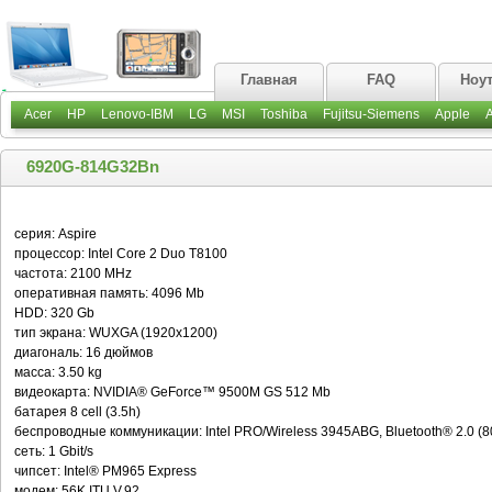
Главная
FAQ
Ноу
Acer
HP
Lenovo-IBM
LG
MSI
Toshiba
Fujitsu-Siemens
Apple
6920G-814G32Bn
серия: Aspire
процессор: Intel Core 2 Duo T8100
частота: 2100 MHz
оперативная память: 4096 Mb
HDD: 320 Gb
тип экрана: WUXGA (1920x1200)
диагональ: 16 дюймов
масса: 3.50 kg
видеокарта: NVIDIA® GeForce™ 9500M GS 512 Mb
батарея 8 cell (3.5h)
беспроводные коммуникации: Intel PRO/Wireless 3945ABG, Bluetooth® 2.0 (8
сеть: 1 Gbit/s
чипсет: Intel® PM965 Express
модем: 56K ITU V.92