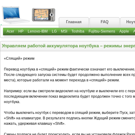
Главная
FAQ
Ноу
Acer
HP
Lenovo-IBM
LG
MSI
Toshiba
Fujitsu-Siemens
Apple
Управляем работой аккумулятора ноутбука – режимы энер
«Спящий» режим
Перевод ноутбука в «спящий» режим фактически означает его выключение,
После следующего запуска системы будет продолжено выполнение всех про
места), которые работали на момент перехода в «спящий» режим.
Например: если вы смотрели видеоклип на ноутбуке и выключили его с пер
последующем включении показ видеоклипа будет продолжен точно с того 
ноутбука.
Чтобы выключить ноутбук с переводом в спящий режим, выберите Пуск, за
«Shift» на клавиатуре. В результате подпись кнопки Ждущий режим сменит
нажать, удерживая клавишу «Shift».
Смены подписи не будет происходить, если вы не установили флажок Раз