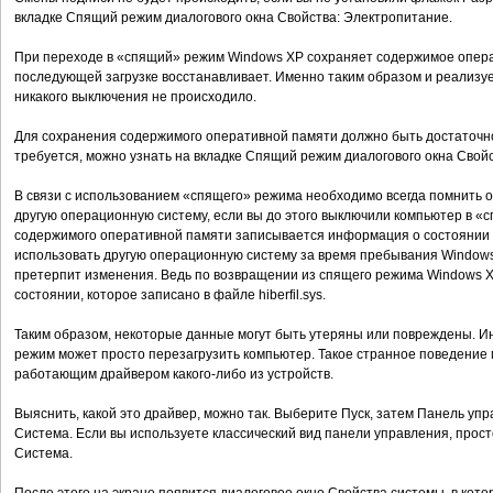
вкладке Спящий режим диалогового окна Свойства: Электропитание.
При переходе в «спящий» режим Windows ХР сохраняет содержимое операт
последующей загрузке восстанавливает. Именно таким образом и реализу
никакого выключения не происходило.
Для сохранения содержимого оперативной памяти должно быть достаточно с
требуется, можно узнать на вкладке Спящий режим диалогового окна Свой
В связи с использованием «спящего» режима необходимо всегда помнить од
другую операционную систему, если вы до этого выключили компьютер в «с
содержимого оперативной памяти записывается информация о состоянии 
использовать другую операционную систему за время пребывания Window
претерпит изменения. Ведь по возвращении из спящего режима Windows Х
состоянии, которое записано в файле hiberfil.sys.
Таким образом, некоторые данные могут быть утеряны или повреждены. И
режим может просто перезагрузить компьютер. Такое странное поведение
работающим драйвером какого-либо из устройств.
Выяснить, какой это драйвер, можно так. Выберите Пуск, затем Панель уп
Система. Если вы используете классический вид панели управления, прос
Система.