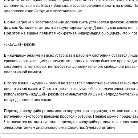
После этого на экране появится диалоговое окно Свойства системы, в кот
Дополнительно и в области Загрузка и восстановление нажать на кнопку П
диалоговое окно Загрузка и восстановление.
В окне Загрузка и восстановление должен быть установлен флажок Записа
флажок Выполнить автоматическую перезагрузку. Далее нужно снова попы
При этом на экране появится конкретная информация об ошибке, что и поз
«Ждущий» режим
В «ждущем» режиме из всех устройств в рабочем состоянии остается лишь
сравнению со «спящим» режимом, во-первых, гораздо быстрее происходит
состояние, а, во-вторых, не требуется дополнительного свободного места
оперативной памяти.
В то же время «ждущий» режим не является полностью энергонезависимым
оперативной памяти. Соответственно в случае сбоя в подаче электричест
использовать «ждущий» режим рекомендуется лишь на непродолжительные
минут до нескольких часов.
Переход в «ждущий» режим можно осуществлять вручную, а можно сделать 
истечении некоторого времени простоя ноутбука. Первое можно проделат
Что касается автоматического перехода в «ждущий» режим, то он настраи
электропитанием диалогового окна Свойства: Электропитание.