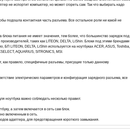
тер не испортит компьютер, но может сгореть сам. Так что выбирать надо
бы подошла контактная часть разъема. Все остальное роли ни какой не
а блока питания не имеет значения, тем более, что большинство зарядок под
производителей, таких как LITEON, DELTA, LiShin. Блоки под этими брендами
о, БП LITEON, DELTA, LiShin используется на ноутбуках ACER, ASUS, Toshiba,
XSELECT, AQUARIUS, SITRONICS, MSI.
, как правило, специфичные разъемы, присущие только данному
ветствие электрических параметров и конфигурация зарядного разъема, все
ля ноутбука важно соблюдать несколько правил:
буку, а затем включается в сеть сам блок.
нно включенным в сеть.
водов адаптера, для предотвращения короткого замыкания.