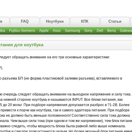
ая
FAQ
Ноутбуки
КПК
Статьи
iba
Fujitsu-Siemens
Apple
Asus
Samsung
Sony
Dell
Benq
Gatewa
тания для ноутбука
ледует обращать внимание на его три основные характеристики:
),
о разъема БП (не форма пластиковой заливки разъема), вставляемого в
ую очередь следует обращать внимание на выходное напряжение и силу тока.
на нижней стороне ноутбука и называются INPUT. Все блоки питания, как
 до 20 вольт. При подборе напряжения допускается разброс в ?1-2В. Более
ривести к порче как ноутбука, так и самого адаптера питания. При подборе
тока не должно быть меньше положенного! Соответственно сила тока должна
ала. Чем выше сила тока (при одном и том же напряжении), тем блок питан
 важно следить, чтобы мощность блока была равной либо выше номинала.
оутбук и сам при этом останется целым. Но более мощный блок питания име