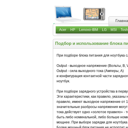
Главн
Acer
HP
Lenovo-IBM
LG
MSI
Tosh
Подбор и использование блока пи
При подборе блока питания для ноутбука с
Output - выходное напряжение (Вольты, В, V
Output - сила выходного тока (Амперы, А)
и конфигурация контактной части зарядног
ноутбук.
При подборе зарядного устройства в перв
Эти характеристики, как правило, указаны 
правило, имеют выходное напряжение от 15
значительные разбросы напряжения могут п
тока действует одно «золотое правило» - 
быть либо номинальной, либо больше номин
мощнее. При выборе зарядки для ноутбука
Более мощный блок питания не испортит н