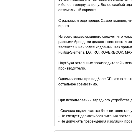
и более «мощную» цену. Более слабый адап
оптимальный вариант.
С разъемом еще проще. Самое главное, что
играет.
Из всего вышесказанного следует, что марк
разными брендами делают всего несколько 
являются и наиболее ходовыми. Как правил
Fujitsu-Siemens, LG, IRU, ROVERBOOK, MA
Ноутбуки остальных производителей имеют
производителю.
Одним словом, при подборе БП важно соот
остальное совместимо.
При использовании зарядного устройства д
- Сначала подключается блок питания к ноут
- Не следует держать блок питания постоя
- Не допускать повреждения изоляции про