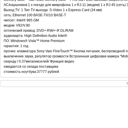
АС/наушников 1 x гнездо для микрофона 1 x RJ-11 (модем) 1 x RJ-45 (сеть) 
Выход TV: 1 Тип TV выхода: S-Video 1 x Express Card (34 мм)
сеть: Ethernet 100 BASE-TX/10 BASE-T
чипсет: Intel® 965 GM
модем: V92/V.90
оптический привод: DVD+-RW/+-R DL/RAM
аудиокарта: High Definition Audio Intel®
ПО: Windows® Vista™ Home Premium
гарантия: 1 год
прочее: клавиатура Sony Vaio FineTouch™ Кнопка питания, беспроводной пер
выключение звука, регулятор громкости Встроенная цифровая камера "Motio
секунду / 0.37мегапикселей/ Функция видео
ожидается со склада поставщика
стоимость ноутбука:37777 рублей