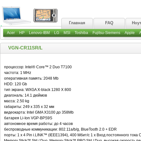
Главная
FAQ
Ноу
Acer
HP
Lenovo-IBM
LG
MSI
Toshiba
Fujitsu-Siemens
Apple
VGN-CR11SR/L
процессор: Intel® Core™ 2 Duo T7100
частота: 1 MHz
оперативная память: 2048 Mb
HDD: 120 Gb
тип экрана: WXGA X-black 1280 X 800
диагональ: 14.1 дюймов
масса: 2.50 kg
габариты: 249 x 335 x 32 мм
видеокарта: Intel GMA X3100 до 358Mb
батарея Li-Ion VGP-BPS9S
автономное время работы: до 4 часов
беспроводные коммуникации: 802.11a/b/g, BlueTooth 2.0 + EDR
порты: 1 x 4 Pin i.LINK™ (IEEE1394), 400 Мбит/с 1 x Вход постоянного тока
Memory Stick™ Std / Duo, Memory Stick™ PRO Std / Duo, высокая скорость 