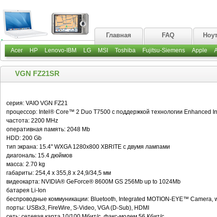
Главная
FAQ
Ноу
Acer
HP
Lenovo-IBM
LG
MSI
Toshiba
Fujitsu-Siemens
Apple
VGN FZ21SR
серия: VAIO VGN FZ21
процессор: Intel® Core™ 2 Duo T7500 с поддержкой технологии Enhanced I
частота: 2200 MHz
оперативная память: 2048 Mb
HDD: 200 Gb
тип экрана: 15.4'' WXGA 1280x800 XBRITE с двумя лампами
диагональ: 15.4 дюймов
масса: 2.70 kg
габариты: 254,4 x 355,8 x 24,9/34,5 мм
видеокарта: NVIDIA® GeForce® 8600M GS 256Mb up to 1024Mb
батарея Li-Ion
беспроводные коммуникации: Bluetooth, Integrated MOTION-EYE™ Camera, wi
порты: USBx3, FireWire, S-Video, VGA (D-Sub), HDMI
сеть: сетевая карта 10/100 Мбит/c, факс-модем 56 Кбит/c