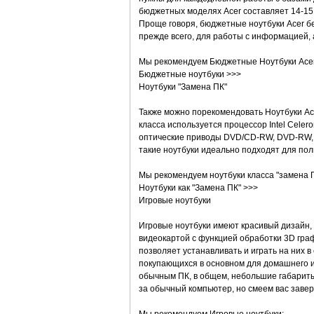
бюджетных моделях Acer составляет 14-15 
Проще говоря, бюджетные ноутбуки Acer бе
прежде всего, для работы с информацией, а
Мы рекомендуем Бюджетные Ноутбуки Acer
Бюджетные ноутбуки >>>
Ноутбуки "Замена ПК"
Также можно порекомендовать Ноутбуки Ace
класса используется процессор Intel Celer
оптические приводы DVD/CD-RW, DVD-RW, 
такие ноутбуки идеально подходят для по
Мы рекомендуем ноутбуки класса "замена П
Ноутбуки как "Замена ПК" >>>
Игровые ноутбуки
Игровые ноутбуки имеют красивый дизайн
видеокартой с функцией обработки 3D граф
позволяет устанавливать и играть на них в
покупающихся в основном для домашнего и
обычным ПК, в общем, небольшие габариты.
за обычный компьютер, но смеем вас завер