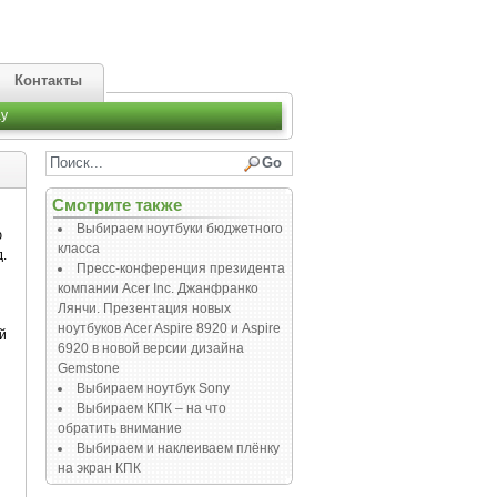
Контакты
y
Смотрите также
Выбираем ноутбуки бюджетного
ю
класса
.
Пресс-конференция президента
компании Acer Inc. Джанфранко
Лянчи. Презентация новых
ноутбуков Acer Aspire 8920 и Aspire
й
6920 в новой версии дизайна
Gemstone
Выбираем ноутбук Sony
Выбираем КПК – на что
обратить внимание
Выбираем и наклеиваем плёнку
на экран КПК