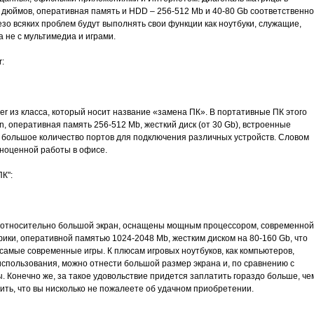
дюймов, оперативная память и HDD – 256-512 Mb и 40-80 Gb соответственно
зо всяких проблем будут выполнять свои функции как ноутбуки, служащие,
 не с мультимедиа и играми.
:
r из класса, который носит название «замена ПК». В портативные ПК этого
on, оперативная память 256-512 Mb, жесткий диск (от 30 Gb), встроенные
большое количество портов для подключения различных устройств. Словом
лноценной работы в офисе.
К":
, относительно большой экран, оснащены мощным процессором, современной
ики, оперативной памятью 1024-2048 Mb, жестким диском на 80-160 Gb, что
 самые современные игры. К плюсам игровых ноутбуков, как компьютеров,
спользования, можно отнести большой размер экрана и, по сравнению с
 Конечно же, за такое удовольствие придется заплатить гораздо больше, че
ить, что вы нисколько не пожалеете об удачном приобретении.