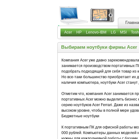
Главн
Acer
HP
Lenovo-IBM
LG
MSI
Tosh
Выбираем ноутбуки фирмы Acer
Компания Acer уже давно зарекомендовала
занимается производством портативных ПК
подобрать подходящий для себя товар из к
Но все-таки большинство приобретает их 
наличия компьютера, ноутбуки Acer стану
Отметим что, компания Acer занимается п
портативных Acer можно выделить бизнес но
серию ноутбуков Acer Ferrari. Даже из наз
высоком уровне, чтобы в полной мере удо
Бюджетные ноутбуки
К портативным ПК для офисной работы можн
000 рублей. Компьютеры данных моделей н
нужны для каждодневной работы с базами