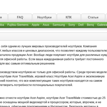
ая
FAQ
Ноутбуки
КПК
Статьи
iba
Fujitsu-Siemens
Apple
Asus
Samsung
Sony
Dell
Benq
Gatewa
 себя одним из лучших мировых производителей ноутбуков. Компания
 любых классов и ценовых диапазонов, что позволяет каждому пользовател
аталога продукции Acer. Вообще люди покупают ноутбуки для различных нужд
для офисной работы. Если ваша каждодневная работа требует постоянного
т для вас самым оптимальным решением.
роизводством ноутбуков не только для офисной работы. Среди прочих моделе
утбуки Acer TravelMate, игровой класс Ноутбуки Acer Aspire и эксклюзивную
ваний понятно, что все комплектующие таких ноутбуков находятся на самом
влетворить потребности потенциальных покупателей.
о отнести ноутбуки Acer Aspire, ноутбуки Acer TravelMate стоимостью до 25
е оснащены мощной видеокартой и процессором, которые, впрочем, и не
 данных, офисными приложениями и Интернетом. Диагональ матрицы в