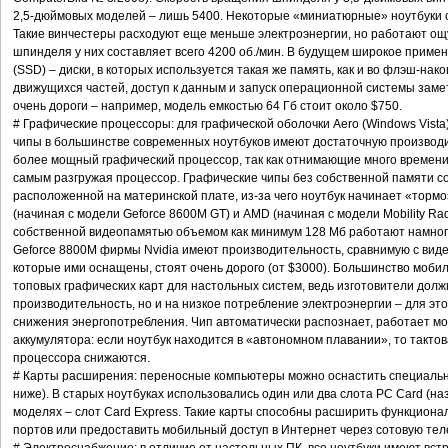
2,5-дюймовых моделей – лишь 5400. Некоторые «миниатюрные» ноутбуки 
Такие винчестеры расходуют еще меньше электроэнергии, но работают о
шпинделя у них составляет всего 4200 об./мин. В будущем широкое примене
(SSD) – диски, в которых используется такая же память, как и во флэш-нак
движущихся частей, доступ к данным и запуск операционной системы замет
очень дороги – например, модель емкостью 64 Гб стоит около $750.
# Графические процессоры: для графической оболочки Aero (Windows Vist
чипы в большинстве современных ноутбуков имеют достаточную производи
более мощный графический процессор, так как отнимающие много времени 
самым разгружая процессор. Графические чипы без собственной памяти с
расположенной на материнской плате, из-за чего ноутбук начинает «торм
(начиная с модели Geforce 8600M GT) и AMD (начиная с модели Mobility Ra
собственной видеопамятью объемом как минимум 128 Мб работают намного
Geforce 8800M фирмы Nvidia имеют производительность, сравнимую с виде
которые ими оснащены, стоят очень дорого (от $3000). Большинство мобил
топовых графических карт для настольных систем, ведь изготовители дол
производительность, но и на низкое потребление электроэнергии – для эт
снижения энергопотребления. Чип автоматически распознает, работает мо
аккумулятора: если ноутбук находится в «автономном плавании», то такто
процессора снижаются.
# Карты расширения: переносные компьютеры можно оснастить специаль
ниже). В старых ноутбуках использовались один или два слота PC Card (н
моделях – слот Card Express. Такие карты способны расширить функционал
портов или предоставить мобильный доступ в Интернет через сотовую те