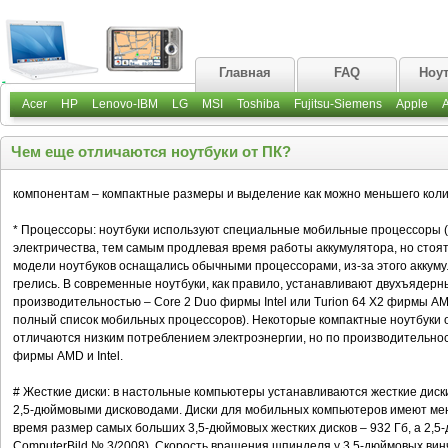
Главная
FAQ
Ноу
Acer
HP
Lenovo-IBM
LG
MSI
Toshiba
Fujitsu-Siemens
Apple
Чем еще отличаются ноутбуки от ПК?
компонентам – компактные размеры и выделение как можно меньшего коли
* Процессоры: ноутбуки используют специальные мобильные процессоры (
электричества, тем самым продлевая время работы аккумулятора, но сто
модели ноутбуков оснащались обычными процессорами, из-за этого аккуму
грелись. В современные ноутбуки, как правило, устанавливают двухъядер
производительностью – Core 2 Duo фирмы Intel или Turion 64 X2 фирмы A
полный список мобильных процессоров). Некоторые компактные ноутбуки
отличаются низким потреблением электроэнергии, но по производительно
фирмы AMD и Intel.
# Жесткие диски: в настольные компьютеры устанавливаются жесткие диск
2,5-дюймовыми дисководами. Диски для мобильных компьютеров имеют мен
время размер самых больших 3,5-дюймовых жестких дисков – 932 Гб, а 2,5-
ComputerBild № 3/2008). Скорость вращения шпинделя у 3,5-дюймовых винч