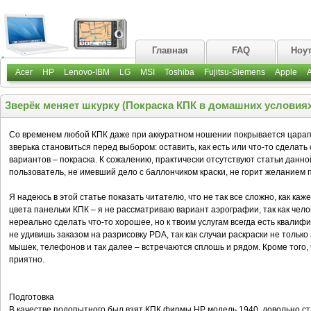
Главная
FAQ
Ноу
Acer
HP
Lenovo-IBM
LG
MSI
Toshiba
Fujitsu-Siemens
Apple
Зверёк меняет шкурку (Покраска КПК в домашних условиях
Со временем любой КПК даже при аккуратном ношении покрывается царапи
зверька становиться перед выбором: оставить, как есть или что-то сделат
вариантов – покраска. К сожалению, практически отсутствуют статьи данной
пользователь, не имевший дело с баллончиком краски, не горит желанием 
Я надеюсь в этой статье показать читателю, что не так все сложно, как каж
цвета панельки КПК – я не рассматриваю вариант аэрографии, так как чело
нереально сделать что-то хорошее, но к твоим услугам всегда есть квали
не удивишь заказом на разрисовку PDA, так как случаи раскраски не тольк
мышек, телефонов и так далее – встречаются сплошь и рядом. Кроме того, 
приятно.
Подготовка
В качестве подопытного был взят КПК фирмы HP модель 1940, довольно ста