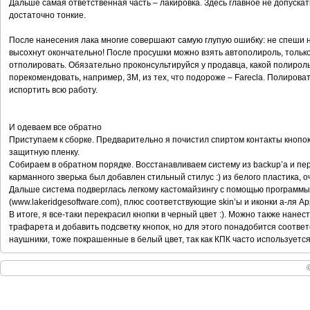
Дальше самая ответственная часть – лакировка. Здесь главное не допускат
достаточно тонкие.
После нанесения лака многие совершают самую глупую ошибку: не спеши н
высохнут окончательно! После просушки можно взять автополироль, только
отполировать. Обязательно проконсультируйся у продавца, какой полирол
порекомендовать, например, 3М, из тех, что подороже – Farecla. Полировать
испортить всю работу.
И одеваем все обратно
Приступаем к сборке. Предварительно я почистил спиртом контакты кнопок
защитную пленку.
Собираем в обратном порядке. Восстанавливаем систему из backup’a и пе
карманного зверька был добавлен стильный стилус :) из белого пластика, 
Дальше система подверглась легкому кастомайзингу с помощью программы W
(www.lakeridgesoftware.com), плюс соответствующие skin’ы и иконки а-ля Ap
В итоге, я все-таки перекрасил кнопки в черный цвет :). Можно также нане
трафарета и добавить подсветку кнопок, но для этого понадобится соотве
наушники, тоже покрашенные в белый цвет, так как КПК часто используется