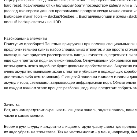
Перед разборкой КПК делаем backup системы – в процессе покраски, скорее
hard reset. Подключаем КПК к большому брату посредством кабеля или БТ, у к
(последнюю версию данного программного продукта всегда можно скачать с
Выбираем пункт Tools -> Backup\Restore… Выставляем опции и жмем «Back 
полный backup системы на HDD.
Разбираем на элементы
Приступим к разборке! Панельки прикручены при помощи специальных винто
предпочтительней купить набор специальных отверток, я же просто сточил 
шляпку, иначе придется рассверливать винт, и неизвестно, переживет ли 
еще один прятался под наклейкой-пломбой. Откручиваем и убираем все вин
потом купить нечто подобное будет довольно проблематично. Аккуратно 
очень аккуратно вынимаем экран с платой и убираем в подходящую короб
дно тканью либо чем-то мягким). С лицевой панельки снимаем кнопки и дин
аккумулятора, стеклышко, закрывающее инфракрасный порт. Обязательно 
на каждом важном этапе процесс разборки, ведь еще предстоит собрать это
Зачистка
Вот, что нам предстоит окрашивать: лицевая панель, задняя панель, панель
числе и самые мелкие.
Берем в руки шкурку и аккуратно счищаем старую краску с мест, где предпо
их надо убрать на этом этапе. Так же чистим кнопки – у меня, например, б