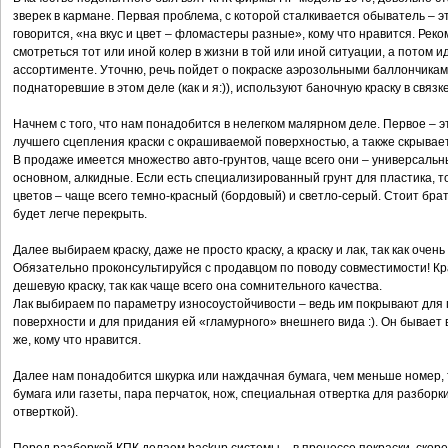
зверек в кармане. Первая проблема, с которой сталкивается обыватель – это,
говорится, «на вкус и цвет – фломастеры разные», кому что нравится. Реко
смотреться тот или иной колер в жизни в той или иной ситуации, а потом идт
ассортименте. Уточню, речь пойдет о покраске аэрозольными баллончика
поднаторевшие в этом деле (как и я:)), используют баночную краску в связк
Начнем с того, что нам понадобится в нелегком малярном деле. Первое – это
лучшего сцепления краски с окрашиваемой поверхностью, а также скрывае
В продаже имеется множество авто-грунтов, чаще всего они – универсальны
основном, алкидные. Если есть специализированный грунт для пластика, то
цветов – чаще всего темно-красный (бордовый) и светло-серый. Стоит брать
будет легче перекрыть.
Далее выбираем краску, даже не просто краску, а краску и лак, так как очень
Обязательно проконсультируйся с продавцом по поводу совместимости! Кра
дешевую краску, так как чаще всего она сомнительного качества.
Лак выбираем по параметру износоустойчивости – ведь им покрывают для
поверхности и для придания ей «гламурного» внешнего вида :). Он бывает 
же, кому что нравится.
Далее нам понадобится шкурка или наждачная бумага, чем меньше номер, 
бумага или газеты, пара перчаток, нож, специальная отвертка для разбор
отверткой).