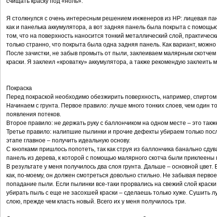
счищать краску под «ноль».
Я столкнулся с очень интересным решением инженеров из HP: лицевая па
как и панелька аккумулятора, а вот задняя панель была покрыта с помощь
том, что на поверхность наносится тонкий металлический слой, практичес
только странно, что покрыта была одна задняя панель. Как вариант, можн
После зачистки, не забыв промыть от пыли, заклеиваем малярным скотчем
краски. Я заклеил «кроватку» аккумулятора, а также рекомендую заклеить 
Покраска
Перед покраской необходимо обезжирить поверхность, например, спиртом
Начинаем с грунта. Первое правило: лучше много тонких слоев, чем один 
появления потеков.
Второе правило: не держать руку с баллончиком на одном месте – это также
Третье правило: налипшие пылинки и прочие дефекты убираем только пос
этапе главное – получить идеальную основу.
С кнопками пришлось попотеть, так как струя из баллончика банально сдув
панель из дерева, к которой с помощью малярного скотча были приклеены
В результате у меня получилось два слоя грунта. Дальше – основной цвет. 
как, по-моему, он должен смотреться довольно стильно. Не забывая первое
попадание пыли. Если пылинки все-таки прорвались на свежий слой краски,
убирать пыль с еще не засохшей краски – сделаешь только хуже. Сушить лу
слою, прежде чем класть новый. Всего их у меня получилось три.