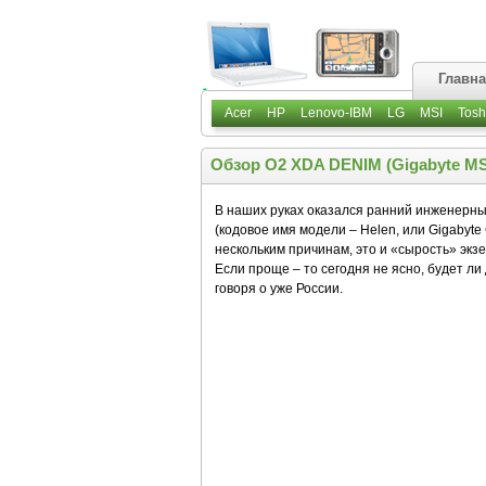
Главн
Acer
HP
Lenovo-IBM
LG
MSI
Tosh
Обзор O2 XDA DENIM (Gigabyte MS
В наших руках оказался ранний инженерны
(кодовое имя модели – Helen, или Gigabyt
нескольким причинам, это и «сырость» экз
Если проще – то сегодня не ясно, будет ли
говоря о уже России.