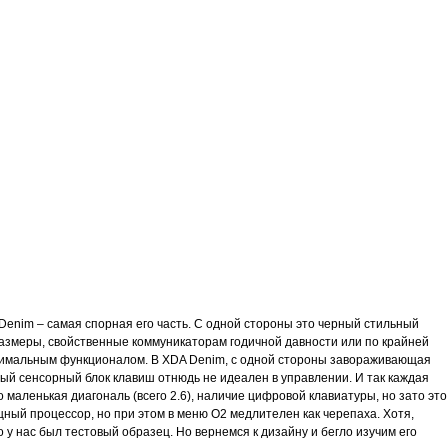
enim – самая спорная его часть. С одной стороны это черный стильный
– размеры, свойственные коммуникаторам годичной давности или по крайней
ксимальным функционалом. В XDA Denim, с одной стороны завораживающая
мый сенсорный блок клавиш отнюдь не идеален в управлении. И так каждая
о маленькая диагональ (всего 2.6), наличие цифровой клавиатуры, но зато это
ный процессор, но при этом в меню O2 медлителен как черепаха. Хотя,
о у нас был тестовый образец. Но вернемся к дизайну и бегло изучим его