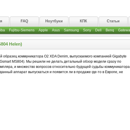
ая
FAQ
Ноутбуки
КПК
Статьи
iba
Fujitsu-Siemens
Apple
Asus
Samsung
Sony
Dell
Benq
Gatewa
804 Helen)
й образец коммуникатора O2 XDA Denim, выпускаемого компанией Gigabyte
e Gsmart MS804). Мы решили не делать детальный обзор модели сразу по
емпляра, и множество вопросов относительно будущей судьбы коммуникатора
 данный аппарат выпускаться и появится ли в продаже где-то в Европе, не