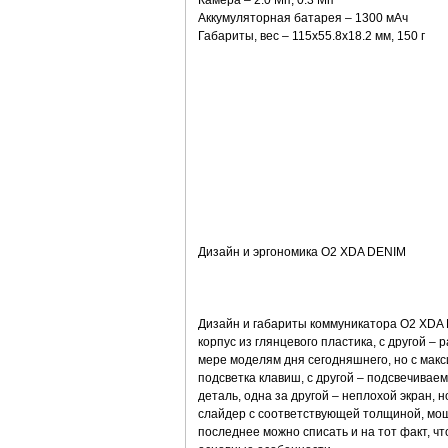
Камера – 2.0 Мп, 0.3 Мп
Аккумуляторная батарея – 1300 мАч
Габариты, вес – 115x55.8x18.2 мм, 150 г
Дизайн и эргономика O2 XDA DENIM
Дизайн и габариты коммуникатора O2 XDA D
корпус из глянцевого пластика, с другой 
мере моделям дня сегодняшнего, но с ма
подсветка клавиш, с другой – подсвечивае
деталь, одна за другой – неплохой экран, н
слайдер с соответствующей толщиной, мощ
последнее можно списать и на тот факт, чт