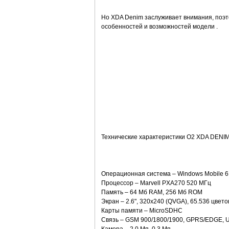
Но XDA Denim заслуживает внимания, поэт
особенностей и возможностей модели .
Технические характеристики O2 XDA DENIM
Операционная система – Windows Mobile 6
Процессор – Marvell PXA270 520 МГц
Память – 64 Мб RAM, 256 Мб ROM
Экран – 2.6", 320x240 (QVGA), 65.536 цвето
Карты памяти – MicroSDHC
Связь – GSM 900/1800/1900, GPRS/EDGE, UM