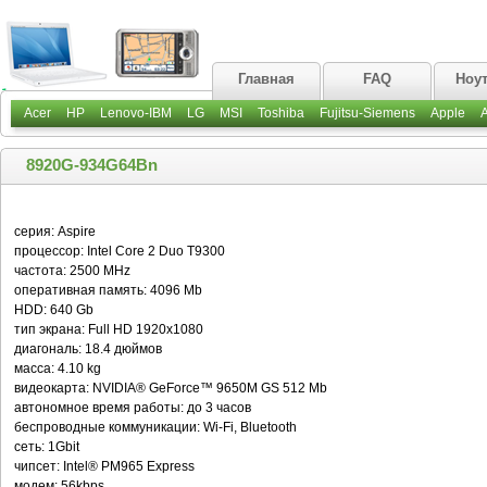
Главная
FAQ
Ноу
Acer
HP
Lenovo-IBM
LG
MSI
Toshiba
Fujitsu-Siemens
Apple
8920G-934G64Bn
серия: Aspire
процессор: Intel Core 2 Duo T9300
частота: 2500 MHz
оперативная память: 4096 Mb
HDD: 640 Gb
тип экрана: Full HD 1920x1080
диагональ: 18.4 дюймов
масса: 4.10 kg
видеокарта: NVIDIA® GeForce™ 9650M GS 512 Mb
автономное время работы: до 3 часов
беспроводные коммуникации: Wi-Fi, Bluetooth
сеть: 1Gbit
чипсет: Intel® PM965 Express
модем: 56kbps