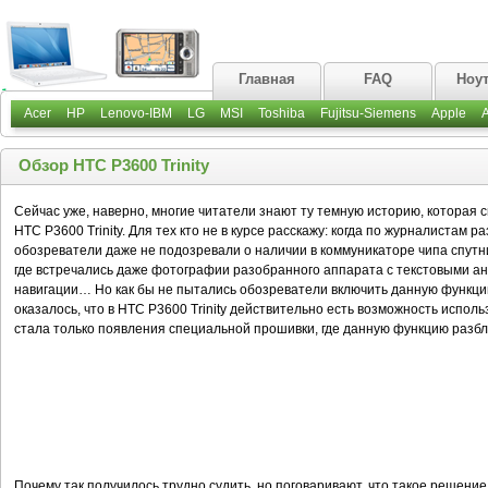
Главная
FAQ
Ноу
Acer
HP
Lenovo-IBM
LG
MSI
Toshiba
Fujitsu-Siemens
Apple
Обзор HTC P3600 Trinity
Сейчас уже, наверно, многие читатели знают ту темную историю, которая 
HTC P3600 Trinity. Для тех кто не в курсе расскажу: когда по журналистам 
обозреватели даже не подозревали о наличии в коммуникаторе чипа спутни
где встречались даже фотографии разобранного аппарата с текстовыми анно
навигации… Но как бы не пытались обозреватели включить данную функцию,
оказалось, что в HTC P3600 Trinity действительно есть возможность испол
стала только появления специальной прошивки, где данную функцию разбл
Почему так получилось трудно судить, но поговаривают, что такое решение