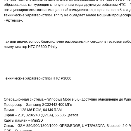
образовалась конкуренция с популярным тогда другим устройством HTC – P33
позиционировался как навигационный коммуникатор, и цена на него была 
технические характеристики. Trinity же обладает более мощным процессоро
«Артемки».
Так или иначе, вопрос благополучно разрешился, и сегодня в тестовой ла
коммуникатор HTC P3600 Trinity.
Технические характеристики HTC P3600
Операционная система – Windows Mobile 5.0 (доступно обновление до Windo
Процессор – Samsung SC32442 400 МГц
Память – 128 Мб ROM, 64 Мб RAM
Экран – 2.8", 320x240 (QVGA), 65.536 цветов
Карты памяти – MiniSD
Связь – GSM 850/900/1800/1900, GPRS/EDGE, UMTS/HSDPA, Bluetooth 2.0, W