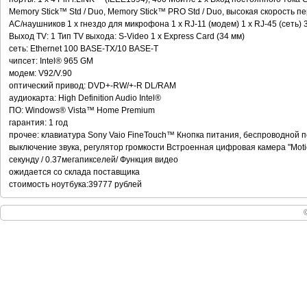
Memory Stick™ Std / Duo, Memory Stick™ PRO Std / Duo, высокая скорость 
АС/наушников 1 x гнездо для микрофона 1 x RJ-11 (модем) 1 x RJ-45 (сеть) 
Выход TV: 1 Тип TV выхода: S-Video 1 x Express Card (34 мм)
сеть: Ethernet 100 BASE-TX/10 BASE-T
чипсет: Intel® 965 GM
модем: V92/V.90
оптический привод: DVD+-RW/+-R DL/RAM
аудиокарта: High Definition Audio Intel®
ПО: Windows® Vista™ Home Premium
гарантия: 1 год
прочее: клавиатура Sony Vaio FineTouch™ Кнопка питания, беспроводной пе
выключение звука, регулятор громкости Встроенная цифровая камера "Motio
секунду / 0.37мегапикселей/ Функция видео
ожидается со склада поставщика
стоимость ноутбука:39777 рублей