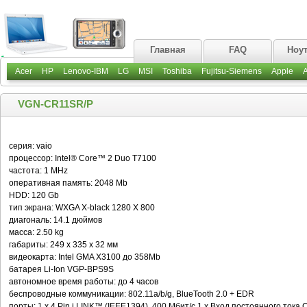
Главная
FAQ
Ноу
Acer
HP
Lenovo-IBM
LG
MSI
Toshiba
Fujitsu-Siemens
Apple
VGN-CR11SR/P
серия: vaio
процессор: Intel® Core™ 2 Duo T7100
частота: 1 MHz
оперативная память: 2048 Mb
HDD: 120 Gb
тип экрана: WXGA X-black 1280 X 800
диагональ: 14.1 дюймов
масса: 2.50 kg
габариты: 249 x 335 x 32 мм
видеокарта: Intel GMA X3100 до 358Mb
батарея Li-Ion VGP-BPS9S
автономное время работы: до 4 часов
беспроводные коммуникации: 802.11a/b/g, BlueTooth 2.0 + EDR
порты: 1 x 4 Pin i.LINK™ (IEEE1394), 400 Мбит/с 1 x Вход постоянного тока