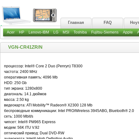
Главная
FAQ
Ноу
Acer
HP
Lenovo-IBM
LG
MSI
Toshiba
Fujitsu-Siemens
Apple
VGN-CR41ZR/N
процессор: Intel® Core 2 Duo (Penryn) T8300
частота: 2400 MHz
оперативная память: 4096 Mb
HDD: 250 Gb
тип экрана: 1280х800
диагональ: 14.1 дюймов
масса: 2.50 kg
видеокарта: ATI Mobility™ Radeon® X2300 128 Mb
беспроводные коммуникации: Intel PRO/Wireless 3945ABG, Bluetooth® 2.0
сеть: 1000 Mbit/s
чипсет: Intel® PM965 Express
модем: 56K ITU V.92
оптический привод: Dual DVD-RW
аудиокарта: Intel® High Definition Audio