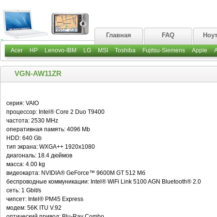
Главная
FAQ
Ноу
Acer
HP
Lenovo-IBM
LG
MSI
Toshiba
Fujitsu-Siemens
Apple
VGN-AW11ZR
серия: VAIO
процессор: Intel® Core 2 Duo T9400
частота: 2530 MHz
оперативная память: 4096 Mb
HDD: 640 Gb
тип экрана: WXGA++ 1920x1080
диагональ: 18.4 дюймов
масса: 4.00 kg
видеокарта: NVIDIA® GeForce™ 9600M GT 512 Мб
беспроводные коммуникации: Intel® WiFi Link 5100 AGN Bluetooth® 2.0
сеть: 1 Gbit/s
чипсет: Intel® PM45 Express
модем: 56K ITU V.92
оптический привод: Blu-Ray Combo