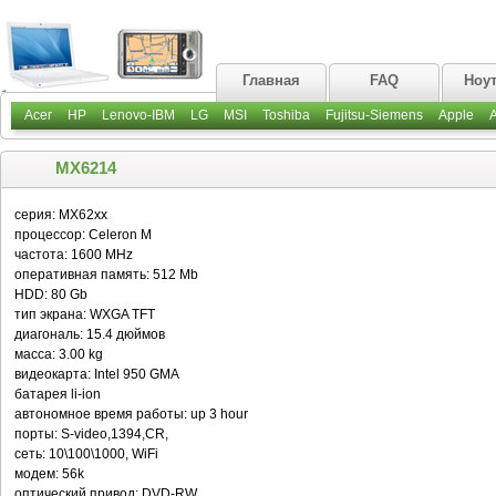
Главная
FAQ
Ноу
Acer
HP
Lenovo-IBM
LG
MSI
Toshiba
Fujitsu-Siemens
Apple
MX6214
серия: MX62xx
процессор: Celeron M
частота: 1600 MHz
оперативная память: 512 Mb
HDD: 80 Gb
тип экрана: WXGA TFT
диагональ: 15.4 дюймов
масса: 3.00 kg
видеокарта: Intel 950 GMA
батарея li-ion
автономное время работы: up 3 hour
порты: S-video,1394,CR,
сеть: 10\100\1000, WiFi
модем: 56k
оптический привод: DVD-RW