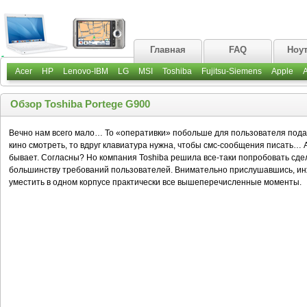
Главная
FAQ
Ноу
Acer
HP
Lenovo-IBM
LG
MSI
Toshiba
Fujitsu-Siemens
Apple
Обзор Toshiba Portege G900
Вечно нам всего мало… То «оперативки» побольше для пользователя пода
кино смотреть, то вдруг клавиатура нужна, чтобы смс-сообщения писать… А 
бывает. Согласны? Но компания Toshiba решила все-таки попробовать сдел
большинству требований пользователей. Внимательно прислушавшись, и
уместить в одном корпусе практически все вышеперечисленные моменты.