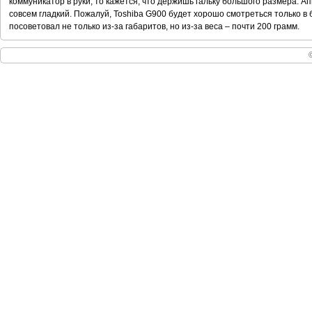
коммуникатор в руки, то кажется, что держишь гальку большого размера. А
совсем гладкий. Пожалуй, Toshiba G900 будет хорошо смотреться только в 
посоветовал не только из-за габаритов, но из-за веса – почти 200 грамм.