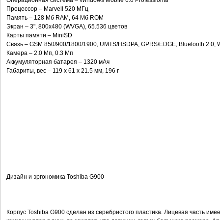
Операционная система – Windows Mobile 6.0 Professional
Процессор – Marvell 520 МГц
Память – 128 Мб RАM, 64 Мб ROM
Экран – 3", 800x480 (WVGA), 65.536 цветов
Карты памяти – MiniSD
Связь – GSM 850/900/1800/1900, UMTS/HSDPA, GPRS/EDGE, Bluetooth 2.0, Wi
Камера – 2.0 Мп, 0.3 Мп
Аккумуляторная батарея – 1320 мАч
Габариты, вес – 119 х 61 х 21.5 мм, 196 г
Дизайн и эргономика Toshiba G900
Корпус Toshiba G900 сделан из серебристого пластика. Лицевая часть имее