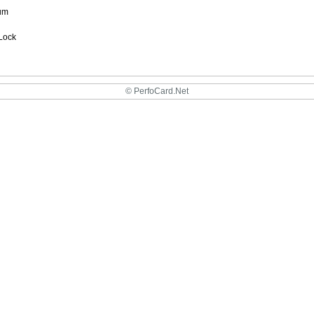
um
Lock
© PerfoCard.Net