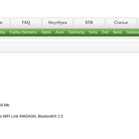
ая
FAQ
Ноутбуки
КПК
Статьи
iba
Fujitsu-Siemens
Apple
Asus
Samsung
Sony
Dell
Benq
Gatewa
56 Mb
 WiFi Link 4965AGN, Bluetooth® 2.0