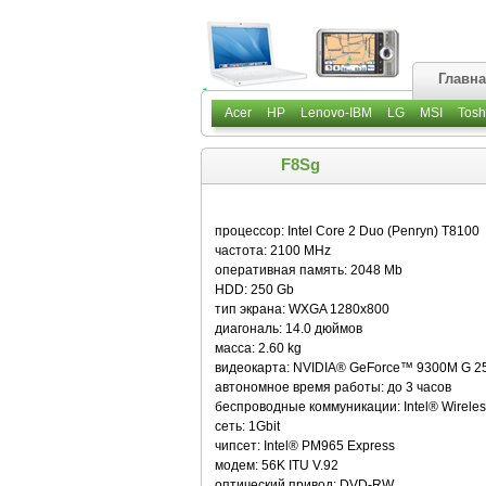
Главн
Acer
HP
Lenovo-IBM
LG
MSI
Tosh
F8Sg
процессор: Intel Core 2 Duo (Penryn) T8100
частота: 2100 MHz
оперативная память: 2048 Mb
HDD: 250 Gb
тип экрана: WXGA 1280х800
диагональ: 14.0 дюймов
масса: 2.60 kg
видеокарта: NVIDIA® GeForce™ 9300M G 2
автономное время работы: до 3 часов
беспроводные коммуникации: Intel® Wireless
сеть: 1Gbit
чипсет: Intel® PM965 Express
модем: 56K ITU V.92
оптический привод: DVD-RW