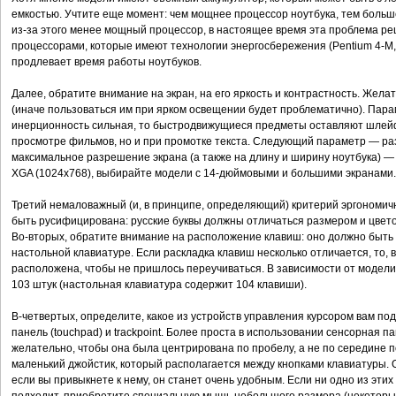
емкостью. Учтите еще момент: чем мощнее процессор ноутбука, тем больш
из-за этого менее мощный процессор, в настоящее время эта проблема 
процессорами, которые имеют технологии энергосбережения (Pentium 4-M, 
продлевает время работы ноутбуков.
Далее, обратите внимание на экран, на его яркость и контрастность. Жела
(иначе пользоваться им при ярком освещении будет проблематично). Пара
инерционность сильная, то быстродвижущиеся предметы оставляют шлейф 
просмотре фильмов, но и при промотке текста. Следующий параметр — раз
максимальное разрешение экрана (а также на длину и ширину ноутбука) 
XGA (1024х768), выбирайте модели с 14-дюймовыми и большими экранами.
Третий немаловажный (и, в принципе, определяющий) критерий эргономич
быть русифицирована: русские буквы должны отличаться размером и цвето
Во-вторых, обратите внимание на расположение клавиш: оно должно быть
настольной клавиатуре. Если раскладка клавиш несколько отличается, то, 
расположена, чтобы не пришлось переучиваться. В зависимости от модели,
103 штук (настольная клавиатура содержит 104 клавиши).
В-четвертых, определите, какое из устройств управления курсором вам п
панель (touchpad) и trackpoint. Более проста в использовании сенсорная
желательно, чтобы она была центрирована по пробелу, а не по середине по
маленький джойстик, который располагается между кнопками клавиатуры. О
если вы привыкнете к нему, он станет очень удобным. Если ни одно из этих