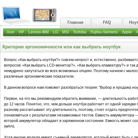
Главная
FAQ
Ноу
Acer
HP
Lenovo-IBM
LG
MSI
Toshiba
Fujitsu-Siemens
Apple
Критерии эргономичности или как выбрать ноутбук
Вопрос «Как выбрать ноутбук?» совсем непрост и, естественно, разбивает
вопросов: «Как выбрать LCD-монитор?», «Как выбрать клавиатуру?» и так 
немудрено запутаться во всех возможных опциях. Поэтому начнем с малого,
различные эргономические показатели.
В данном вопросе нам поможет разобраться теория: "Выбор и продажа ноу
Первое, на что мы рекомендуем обратить внимание, — длительность работы
до 12 часов. Понятно, что, чем дольше ноутбук работает от одной зарядки
разному рассчитывают эту длительность, поэтому, стоит отдать предпочте
ознакомиться с результатами независимых тестов. Емкость аккумулятора —
которой аккумулятор обладает в заряженном состоянии. Емкость может сос
(мА/ч).
Хотя многие модели имеют съемный аккумулятор, который может быть с л