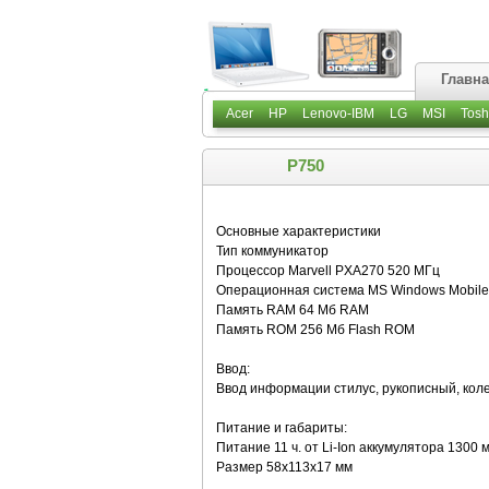
Главн
Acer
HP
Lenovo-IBM
LG
MSI
Tosh
P750
Основные характеристики
Тип коммуникатор
Процессор Marvell PXA270 520 МГц
Операционная система MS Windows Mobile 
Память RAM 64 Мб RAM
Память ROM 256 Мб Flash ROM
Ввод:
Ввод информации стилус, рукописный, кол
Питание и габариты:
Питание 11 ч. от Li-Ion аккумулятора 1300
Размер 58x113x17 мм