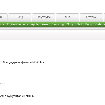
ая
FAQ
Ноутбуки
КПК
Статьи
iba
Fujitsu-Siemens
Apple
Asus
Samsung
Sony
Dell
Benq
Gatewa
6.0, поддержка файлов MS Office
есико
 мАч, аккумулятор съемный