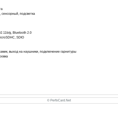
та
, сенсорный, подсветка
.11b/g, Bluetooth 2.0
microSDHC, SDIO
амик, выход на наушники, подключение гарнитуры
ровка
© PerfoCard.Net