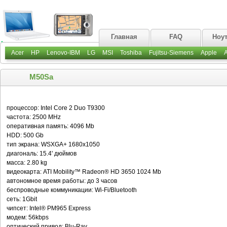
Главная
FAQ
Ноу
Acer
HP
Lenovo-IBM
LG
MSI
Toshiba
Fujitsu-Siemens
Apple
M50Sa
процессор: Intel Core 2 Duo T9300
частота: 2500 MHz
оперативная память: 4096 Mb
HDD: 500 Gb
тип экрана: WSXGA+ 1680x1050
диагональ: 15.4' дюймов
масса: 2.80 kg
видеокарта: ATI Mobility™ Radeon® HD 3650 1024 Mb
автономное время работы: до 3 часов
беспроводные коммуникации: Wi-Fi/Bluetooth
сеть: 1Gbit
чипсет: Intel® PM965 Express
модем: 56kbps
оптический привод: Blu-Ray