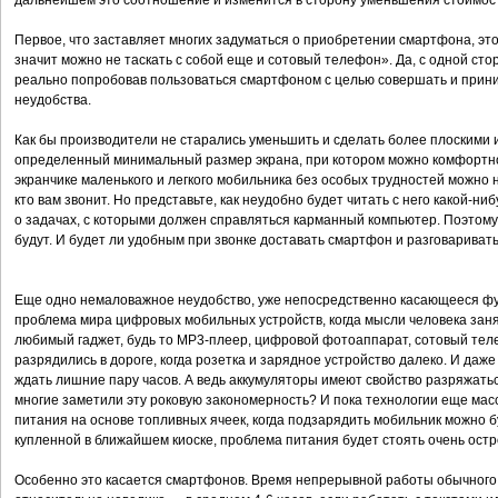
дальнейшем это соотношение и изменится в сторону уменьшения стоимос
Первое, что заставляет многих задуматься о приобретении смартфона, это
значит можно не таскать с собой еще и сотовый телефон». Да, с одной сто
реально попробовав пользоваться смартфоном с целью совершать и прини
неудобства.
Как бы производители не старались уменьшить и сделать более плоскими и
определенный минимальный размер экрана, при котором можно комфорт
экранчике маленького и легкого мобильника без особых трудностей можно 
кто вам звонит. Но представьте, как неудобно будет читать с него какой-ни
о задачах, с которыми должен справляться карманный компьютер. Поэтом
будут. И будет ли удобным при звонке доставать смартфон и разговариват
Еще одно немаловажное неудобство, уже непосредственно касающееся ф
проблема мира цифровых мобильных устройств, когда мысли человека занят
любимый гаджет, будь то MP3-плеер, цифровой фотоаппарат, сотовый те
разрядились в дороге, когда розетка и зарядное устройство далеко. И даже
ждать лишние пару часов. А ведь аккумуляторы имеют свойство разряжать
многие заметили эту роковую закономерность? И пока технологии еще ма
питания на основе топливных ячеек, когда подзарядить мобильник можно бу
купленной в ближайшем киоске, проблема питания будет стоять очень остр
Особенно это касается смартфонов. Время непрерывной работы обычного