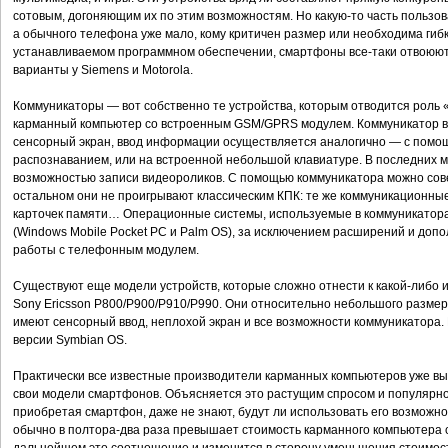
сотовым, догоняющим их по этим возможностям. Но какую-то часть пользов
а обычного телефона уже мало, кому критичен размер или необходима гибк
устанавливаемом программном обеспечении, смартфоны все-таки отвоюют. Т
варианты у Siemens и Motorola.
Коммуникаторы — вот собственно те устройства, которым отводится роль 
карманный компьютер со встроенным GSM/GPRS модулем. Коммуникатор в
сенсорный экран, ввод информации осуществляется аналогично — с помощ
распознаванием, или на встроенной небольшой клавиатуре. В последних 
возможностью записи видеороликов. С помощью коммуникатора можно сове
остальном они не проигрывают классическим КПК: те же коммуникационные
карточек памяти… Операционные системы, используемые в коммуникатор
(Windows Mobile Pocket PC и Palm OS), за исключением расширений и доп
работы с телефонным модулем.
Существуют еще модели устройств, которые сложно отнести к какой-либо и
Sony Ericsson P800/P900/P910/P990. Они относительно небольшого размер
имеют сенсорный ввод, неплохой экран и все возможности коммуникатора
версии Symbian OS.
Практически все известные производители карманных компьютеров уже вы
свои модели смартфонов. Объясняется это растущим спросом и популярнос
приобретая смартфон, даже не знают, будут ли использовать его возможно
обычно в полтора-два раза превышает стоимость карманного компьютера 