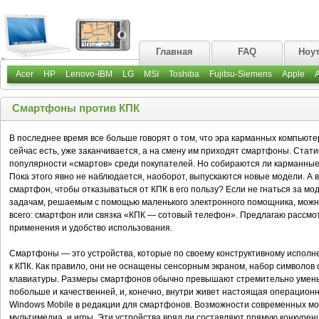
Главная
FAQ
Ноу
Acer
HP
Lenovo-IBM
LG
MSI
Toshiba
Fujitsu-Siemens
Apple
Смартфоны против КПК
В последнее время все больше говорят о том, что эра карманных компьютер
сейчас есть, уже заканчивается, а на смену им приходят смартфоны. Стат
популярности «смартов» среди покупателей. Но собираются ли карманные
Пока этого явно не наблюдается, наоборот, выпускаются новые модели. А 
смартфон, чтобы отказываться от КПК в его пользу? Если не гнаться за мо
задачам, решаемым с помощью маленького электронного помощника, можн
всего: смартфон или связка «КПК — сотовый телефон». Предлагаю рассмот
применения и удобство использования.
Смартфоны — это устройства, которые по своему конструктивному исполне
к КПК. Как правило, они не оснащены сенсорным экраном, набор символо
клавиатуры. Размеры смартфонов обычно превышают стремительно умень
побольше и качественней, и, конечно, внутри живет настоящая операционн
Windows Mobile в редакции для смартфонов. Возможности современных мо
мультимедиа, и игры. Эти устройства вряд ли составляют прямую конкур