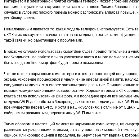
Интернетом и электронной почтой сотовый телефон может спокойно лежать
например в сумке или в кармане, или висеть на поясе. Таким образом, не в
случаях в условиях плохого приема можно расположить аппарат повыше, ил
устойчивую связь.
Немаловажным является то, какая модель телефона используется. Есть т
к КПК и используются в качестве сотового модема, а есть и такие, функц
такой связки, но работающие с проблемами.
В каких же случаях использовать смартфон будет предпочтительней и удо
необходимость по работе или по увлечению часто и много пользоваться м
быть всегда on-line, смартфон будет просто незаменим.
Что же готовят карманные компьютеры в ответ возрастающей популярно
экрана, ускорение процессоров и увеличение оперативной памяти, наблюд
следующих моделях, это скорее закономерное развитие. Принципиально ж
новыми коммуникационными возможностями. Хорошим тоном в КПК среднег
класса стало использование Bluetooth. А в последнее время все больше 
модулем Wi-Fi для работы в беспроводных сетях передачи данных. Wi-Fi п
преимущество перед GPRS, и хотя в наших условиях, в отличие от США и Е
собирается развиваться, перспективы у Wi-Fi имеются.
Таким образом, в настоящий момент ни карманные компьютеры, ни смартфо
развиваются ускоренными темпами, за выпуском новых моделей тяжело усл
ошибок, или хорошо оценив и продумав, выберут себе тот вариант, который