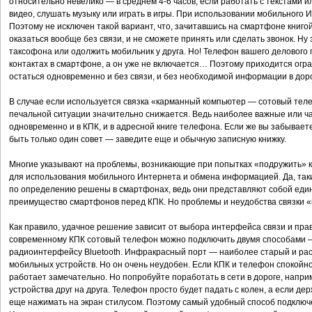
относительно невелико — в среднем 4-6 часов, если работать с текстами 
видео, слушать музыку или играть в игры. При использовании мобильного
Поэтому не исключен такой вариант, что, зачитавшись на смартфоне книго
оказаться вообще без связи, и не сможете принять или сделать звонок. Ну
таксофона или одолжить мобильник у друга. Но! Телефон вашего делового 
контактах в смартфоне, а он уже не включается… Поэтому приходится огра
остаться одновременно и без связи, и без необходимой информации в доро
В случае если используется связка «карманный компьютер — сотовый тел
печальной ситуации значительно снижается. Ведь наиболее важные или ч
одновременно и в КПК, и в адресной книге телефона. Если же вы забываете
быть только один совет — заведите еще и обычную записную книжку.
Многие указывают на проблемы, возникающие при попытках «подружить»
для использования мобильного Интернета и обмена информацией. Да, так
по определению решены в смартфонах, ведь они представляют собой еди
преимущество смартфонов перед КПК. Но проблемы и неудобства связки 
Как правило, удачное решение зависит от выбора интерфейса связи и пра
современному КПК сотовый телефон можно подключить двумя способами — 
радиоинтерфейсу Bluetooth. Инфракрасный порт — наиболее старый и ра
мобильных устройств. Но он очень неудобен. Если КПК и телефон спокойно 
работает замечательно. Но попробуйте поработать в сети в дороге, напри
устройства друг на друга. Телефон просто будет падать с колен, а если держ
еще нажимать на экран стилусом. Поэтому самый удобный способ подключен