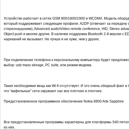
Устройство работает в сетях GSM 900/1800/1900 и WCDMA. Модель обору
который поддерживает следующие профили: A2DP (отвечает за передачу з
стереонаушники), Advanced audio\Video remote conference, HID, Stereo advanced
Object push и многие другие. В наличие поддержка Bluetooth 2-й версии с E
нареканий не вызывает. Не лучше и не хуже, чем у других.
При подключении телефона к персональному компьютеру будет предложен
выбор: usb mass storage, PC suite, или режим модема.
Такая необходимая вещь как Wi-fi отсутствует. И это очень обидный факт 
что “вафельные” сети окружают нас все плотнее и плотнее.
Предустановленное программное обеспечение Nokia 8800 Arte Sapphire
Все предустановленные программы характерны для платформы S40 пятого
из них.