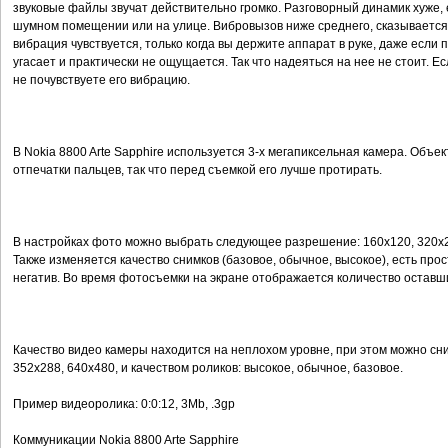
звуковые файлы звучат действительно громко. Разговорный динамик хуже, е
шумном помещении или на улице. Вибровызов ниже среднего, сказывается
вибрация чувствуется, только когда вы держите аппарат в руке, даже если 
угасает и практически не ощущается. Так что надеяться на нее не стоит. Ес
не почувствуете его вибрацию.
В Nokia 8800 Arte Sapphire используется 3-х мегапиксельная камера. Объе
отпечатки пальцев, так что перед съемкой его лучше протирать.
В настройках фото можно выбрать следующее разрешение: 160x120, 320x24
Также изменяется качество снимков (базовое, обычное, высокое), есть про
негатив. Во время фотосъемки на экране отображается количество оставш
Качество видео камеры находится на неплохом уровне, при этом можно сн
352x288, 640x480, и качеством роликов: высокое, обычное, базовое.
Пример видеоролика: 0:0:12, 3Mb, .3gp
Коммуникации Nokia 8800 Arte Sapphire