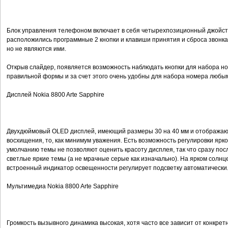
Блок управления телефоном включает в себя четырехпозиционный джойсти
расположились программные 2 кнопки и клавиши принятия и сброса звонка
но не являются ими.
Открыв слайдер, появляется возможность наблюдать кнопки для набора ном
правильной формы и за счет этого очень удобны для набора номера любы
Дисплей Nokia 8800 Arte Sapphire
Двухдюймовый OLED дисплей, имеющий размеры 30 на 40 мм и отображающ
восхищения, то, как минимум уважения. Есть возможность регулировки ярко
умолчанию темы не позволяют оценить красоту дисплея, так что сразу пос
светлые яркие темы (а не мрачные серые как изначально). На ярком солн
встроенный индикатор освещенности регулирует подсветку автоматически
Мультимедиа Nokia 8800 Arte Sapphire
Громкость вызывного динамика высокая, хотя часто все зависит от конкр