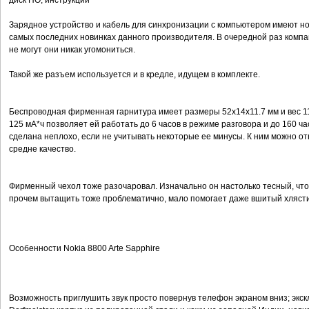
диск ПО, инструкции
Зарядное устройство и кабель для синхронизации с компьютером имеют но
самых последних новинках данного производителя. В очередной раз компа
не могут они никак угомониться.
Такой же разъем используется и в кредле, идущем в комплекте.
Беспроводная фирменная гарнитура имеет размеры 52x14x11.7 мм и вес 11 
125 мА*ч позволяет ей работать до 6 часов в режиме разговора и до 160 ч
сделана неплохо, если не учитывать некоторые ее минусы. К ним можно от
средне качество.
Фирменный чехол тоже разочаровал. Изначально он настолько тесный, что
прочем вытащить тоже проблематично, мало помогает даже вшитый хлясти
Особенности Nokia 8800 Arte Sapphire
Возможность приглушить звук просто повернув телефон экраном вниз; экск