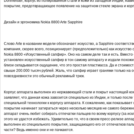
Dorfmeister; корпус из полированной стали и кожи из западной Индии, на
покрытие, предотвращающее появление на защитном стекле экрана и корп
Дизайн и эргономика Nokia 8800 Arte Sapphire
Слово Arte в названии модели обозначает искусство, а Sapphire соответст
компания, скорее всего, позиционирует (предположительно) как искусство 
Nokia 8800 «Искуственный сапфир». Оно на самом деле так и есть. Вместо
установлен искусственный сапфир в тон самому аппарату и издали похожи
близи складывается ощущение, что это простая пластмасса. Да и стоимос
свыше 200.000 тысяч рублей. Жаль, что сапфир играет гранями только на
повседневности это обычный рекламный трюк.
Корпус аппарата выполнен из нержавеющей стали и покрыт настоящей кож
заявляет, что данная кожа завозится специально из Индии, и только посл
специальной технологии к корпусу аппарата. К сожалению, как показывае
покрытие начинает затираться через несколько месяцев не самого бережно
аппарат очень любит собирать отпечатки пальцев по всему корпусу (за искл
этого не удастся избежать. Удивительно то, что в своем пресс-релизе апп
выполнен из специального покрытия, защищающего его от отпечатков паль
части? Ведь именно они и не пачкаются.