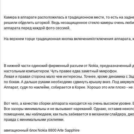
Камера в аппарате расположилась в традиционном месте, то есть на задн
решили обделить шторкой. Ведь незащищенное стекло камеры очень люби
аппарата перед каждой фото сессией.
На верхнем торце традиционная кнопка включения/отключения аппарата, к
В нижней части одинокий фирменный разъем от Nokia, предназначенный д
настольным компьютером. Чуть правее едва заметный микрофон.
Левая и правая сторона мало чем интересны. Точнее, кроме динамика с З
по бокам. А дальше руками необходимо сдвинуть крышку вниз. Под аккумул
Аппарат, судя по наклейке, собирается в Корее. Хорошо это или плохо - не
Вот чего, а качество сборки аппарата находится на очень высоком уровне. В
Все зазоры минимальны и не вызывают нареканий. Однако, оставив неиспо
помещении, мы наблюдаем, как пыль забивается в механизм слайдера, джо
правда с минимальными усилиями.
авигационный блок Nokia 8800 Arte Sapphire