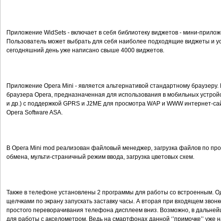
Приложение WidSets - включает в себя библиотеку виджетов - мини-прилож
Пользователь может выбрать для себя наиболее подходящие виджеты и уст
сегодняшний день уже написано свыше 4000 виджетов.
Приложение Opera Mini - является альтернативой стандартному браузеру. 
браузера Opera, предназначенная для использования в мобильных устро
и др.) с поддержкой GPRS и J2ME для просмотра WAP и WWW интернет-сай
Opera Software ASA.
В Opera Mini mod реализован файловый менеджер, загрузка файлов по про
обмена, мульти-страничный режим ввода, загрузка цветовых схем.
Также в телефоне установлены 2 программы для работы со встроенным. Од
щелчками по экрану запускать заставку часы. А вторая при входящем звон
простого переворачивания телефона дисплеем вниз. Возможно, в дальней
для работы с акселометром. Ведь на смартфонах данной ‘’примочке’’ уже