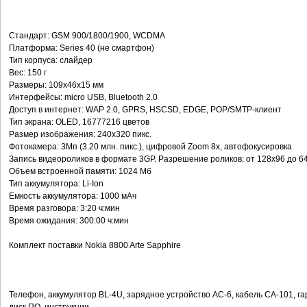
Стандарт: GSM 900/1800/1900, WCDMA
Платформа: Series 40 (не смартфон)
Тип корпуса: слайдер
Вес: 150 г
Размеры: 109x46x15 мм
Интерфейсы: micro USB, Bluetooth 2.0
Доступ в интернет: WAP 2.0, GPRS, HSCSD, EDGE, POP/SMTP-клиент
Тип экрана: OLED, 16777216 цветов
Размер изображения: 240x320 пикс.
Фотокамера: 3Мп (3.20 млн. пикс.), цифровой Zoom 8x, автофокусировка
Запись видеороликов в формате 3GP. Разрешение роликов: от 128х96 до 6
Объем встроенной памяти: 1024 Мб
Тип аккумулятора: Li-Ion
Емкость аккумулятора: 1000 мАч
Время разговора: 3:20 ч:мин
Время ожидания: 300:00 ч:мин
Комплект поставки Nokia 8800 Arte Sapphire
Телефон, аккумулятор BL-4U, зарядное устройство AC-6, кабель CA-101, га