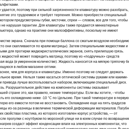
салфетками.
 удается, поэтому при сильной загрязненности клавиатуру можно разобрать,
анятие это трудоемкое и требует терпения. Можно приобрести специальный
котором предусмотрены губки, кисточки, спреи — словом, все для того, чтобы
 и не нарушая гарантии. Для клавиатуры также продаются миниатюрные
ьютера, однако на практике они малоэффективны, поскольку не имеют
очистке экрана. Сначала при помощи баллона со сжатым воздухом необходим
сто они скапливаются по краям матрицы). Затем специальными жидкостями и
ми для протирки жидкокристаллических экранов, снять прилипшую грязь.
жидкостей может повредить матрицу, поэтому из «подручных» средств
я вода (в умеренном количестве). Жидкость наносится на мягкую тряпочку б
ющуюся в любом магазине оптики.
аснее, чем для корпуса и клавиатуры. Именно поэтому не следует держать
льное время. Нельзя также касаться оптической системы руками или какими-
и привода лучше воспользоваться набором, включающим специальный диск.
рязь. Разрушительное действие на компоненты системы оказывает
ей стране это, как правило, низкие температуры. Если вы хотите, - чтобы
ать его охлаждению ниже -10 °С по Цельсию. При такой температуре в первую
отерю его емкости потом не восстановить. Охлаждение еще на пять градусов
ицы из-за разницы в величине термической деформации материалов. Пагуб
х свойствах пластика, из которого изготовлен корпус устройства, — от
осле прогулки с ноутбуком по морозной улице ни в коем случае по возвращени
 нагрев создаст эффект конденсации влаги на электронных компонентах, что