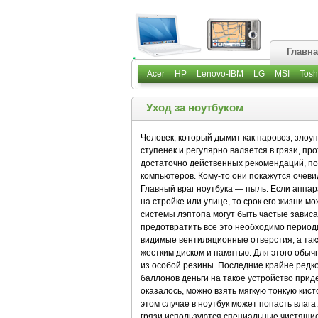
Главн
Acer
HP
Lenovo-IBM
LG
MSI
Tosh
Уход за ноутбуком
Человек, который дымит как паровоз, злоу
ступенек и регулярно валяется в грязи, пр
достаточно действенных рекомендаций, п
компьютеров. Кому-то они покажутся очевид
Главный враг ноутбука — пыль. Если аппар
на стройке или улице, то срок его жизни 
системы лэптопа могут быть частые завис
предотвратить все это необходимо периоди
видимые вентиляционные отверстия, а так
жестким диском и памятью. Для этого обыч
из особой резины. Последние крайне редко
баллонов деньги на такое устройство придет
оказалось, можно взять мягкую тонкую кист
этом случае в ноутбук может попасть влага
грязи используются специальные чистящие