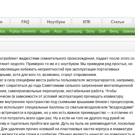
ая
FAQ
Ноутбуки
КПК
Статьи
iba
Fujitsu-Siemens
Apple
Asus
Samsung
Sony
Dell
Benq
Gatewa
потребляет жидкостями сомнительного происхождения, падает после этого со
отянет недолго. Примерно то же и с ноутбуком. Мы приведем ряд простых, но
озволяющих избежать неприятностей при эксплуатации портативных
ными, хотя для кого-то, возможно, станут откровением.
ат в силу специфики места работы пользователя эксплуатируется, например,
может сократиться до года.Симптомами сильного загрязнения вентиляционной
ания, самопроизвольные перезапуски, нестабильная работа. Чтобы
чески (в зависимости от условий эксплуатации) прочищать клавиатуру,
же внутреннее пространство под съемными крышками блоков с процессором,
но используют специальные баллоны со сжатым воздухом или "воздуходувки"
 встречаются в продаже, но у них есть важное преимущество — в отличие от
ся потратить всего один раз. Ну а если ни того ни другого под рукой не
очку и тщательно пройти все щели. Дуть на пыль не рекомендуется, поскольку
. Для удаления прочно осевшей на пластиковых частях корпуса и клавиатуре
 жидкости или спреи и салфетки. Обычно жидкость наносят на поверхность и