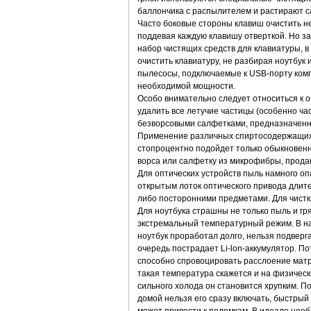
баллончика с распылителем и растирают 
Часто боковые стороны клавиш очистить не
поддевая каждую клавишу отверткой. Но з
набор чистящих средств для клавиатуры, в 
очистить клавиатуру, не разбирая ноутбук
пылесосы, подключаемые к USB-порту комп
необходимой мощности.
Особо внимательно следует относиться к 
удалить все летучие частицы (особенно ча
безворсовыми салфетками, предназначенны
Применение различных спиртосодержащих 
стопроцентно подойдет только обыкновенна
ворса или салфетку из микрофибры, прода
Для оптических устройств пыль намного оп
открытым лоток оптического привода длите
либо посторонними предметами. Для чистк
Для ноутбука страшны не только пыль и г
экстремальный температурный режим. В наш
ноутбук проработал долго, нельзя подверг
очередь пострадает Li-lon-аккумулятор. П
способно спровоцировать расслоение матр
такая температура скажется и на физически
сильного холода он становится хрупким. П
домой нельзя его сразу включать, быстрый