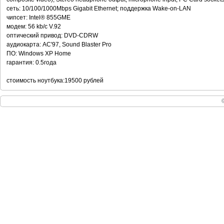
сеть: 10/100/1000Mbps Gigabit Ethernet; поддержка Wake-on-LAN
чипсет: Intel® 855GME
модем: 56 kb/c V.92
оптический привод: DVD-CDRW
аудиокарта: AC'97, Sound Blaster Pro
ПО: Windows XP Home
гарантия: 0.5года
стоимость ноутбука:19500 рублей