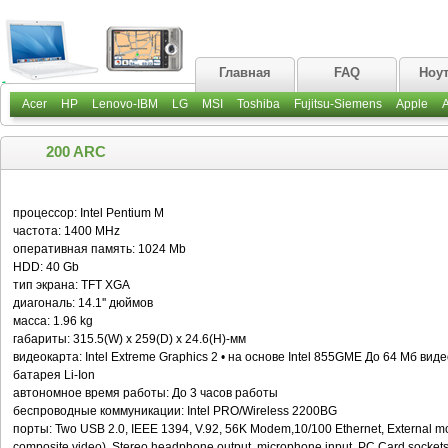
Главная
FAQ
Ноу
Acer
HP
Lenovo-IBM
LG
MSI
Toshiba
Fujitsu-Siemens
Apple
200 ARC
процессор: Intel Pentium M
частота: 1400 MHz
оперативная память: 1024 Mb
HDD: 40 Gb
тип экрана: TFT XGA
диагональ: 14.1'' дюймов
масса: 1.96 kg
габариты: 315.5(W) x 259(D) x 24.6(H)-мм
видеокарта: Intel Extreme Graphics 2 • на основе Intel 855GME До 64 Мб вид
батарея Li-Ion
автономное время работы: До 3 часов работы
беспроводные коммуникации: Intel PRO/Wireless 2200BG
порты: Two USB 2.0, IEEE 1394, V.92, 56K Modem,10/100 Ethernet, External mo
composite video), Stereo headphone output, microphone input, PC Card sockets 