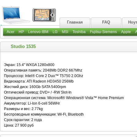
Главная
FAQ
Ноу
Acer
HP
Lenovo-IBM
LG
MSI
Toshiba
Fujitsu-Siemens
Apple
Studio 1535
Экран: 15.4" WXGA 1280x800
Оперативная память: 2048Mb DDR2 667Mhz
Процессор: Intel® Core 2 Duo™ T5750 2.0Ghz
Видеокарта: ATI Radeon HD3450 256Mb
Жесткий диск: 160Gb SATA 5400rpm
Оптический привод: DVD+ / -RW Slot-In
Операционная система: Microsoft® Windows® Vista™ Home Premium
Аккумулятор: Li-Ion 6-cell 56WHr
Размеры и вес: 2.77kg
Беспроводные коммуникации: Wi-Fi, Bluetooth
Срок гарантии: 2 года
Цена: 27 900 руб