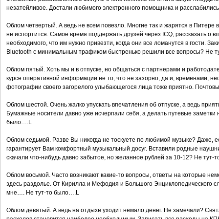
незатейливое. Достали любимого электронного помощника и расслабилис
Облом четвертый. А ведь не всем повезло. Многие так и жарятся в Питере 
не испортится. Самое время поддержать друзей через ICQ, рассказать о вп
необходимого, что им нужно привезти, когда они все ломанутся в гости. За
Bluetooth с минимальным трафиком быстренько решили все вопросы? Не т
Облом пятый. Хоть мы и в отпуске, но общаться с партнерами и работодат
курсе оперативной информации не то, что не зазорно, да и, временами, н
фотографии своего загорелого улыбающегося лица тоже приятно. Почтовы
Облом шестой. Очень жалко упускать впечатления об отпуске, а ведь прия
Бумажные носители давно уже исчерпали себя, а делать путевые заметки н
было….L
Облом седьмой. Разве Вы никогда не тоскуете по любимой музыке? Даже, е
гарантирует Вам комфортный музыкальный досуг. Вставили родные наушни
скачали что-нибудь давно забытое, но желанное рублей за 10-12? Не тут-
Облом восьмой. Часто возникают какие-то вопросы, ответы на которые нем
здесь раздолье. От Кирилла и Мефодия и Большого Энциклопедического сло
мне…. Не тут-то было….L
Облом девятый. А ведь на отдыхе уходит немало денег. Не замечали? Свят