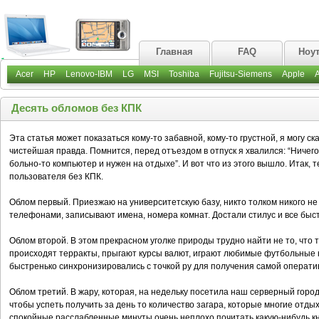
Главная
FAQ
Ноу
Acer
HP
Lenovo-IBM
LG
MSI
Toshiba
Fujitsu-Siemens
Apple
Десять обломов без КПК
Эта статья может показаться кому-то забавной, кому-то грустной, я могу ск
чистейшая правда. Помнится, перед отъездом в отпуск я хвалился: “Ничего,
больно-то компьютер и нужен на отдыхе”. И вот что из этого вышло. Итак,
пользователя без КПК.
Облом первый. Приезжаю на университетскую базу, никто толком никого не
телефонами, записывают имена, номера комнат. Достали стилус и все быс
Облом второй. В этом прекрасном уголке природы трудно найти не то, что 
происходят терракты, прыгают курсы валют, играют любимые футбольные
быстренько синхронизировались с точкой ру для получения самой операт
Облом третий. В жару, которая, на недельку посетила наш серверный горо
чтобы успеть получить за день то количество загара, которые многие отды
спокойные расслабленные минуты очень неплохо почитать какую-нибудь кн