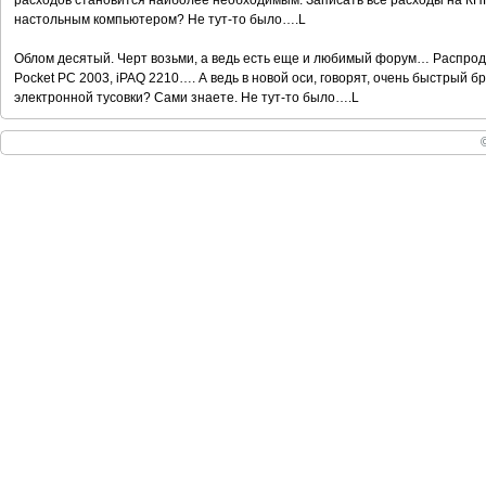
расходов становится наиболее необходимым. Записать все расходы на КПК
настольным компьютером? Не тут-то было….L
Облом десятый. Черт возьми, а ведь есть еще и любимый форум… Распрода
Pocket PC 2003, iPAQ 2210…. А ведь в новой оси, говорят, очень быстрый б
электронной тусовки? Сами знаете. Не тут-то было….L